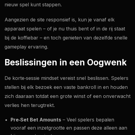
nieuw spel kunt stappen.
Aangezien de site responsief is, kun je vanaf elk
apparaat spelen – of je nu thuis bent of in de rij staat
bij de koffiebar – en toch genieten van dezelfde snelle
gameplay ervaring.
Beslissingen in een Oogwenk
De korte‑sessie mindset vereist snel beslissen. Spelers
stellen bij elk bezoek een vaste bankroll in en houden
zich daaraan totdat een grote winst of een onverwacht
verlies hen terugtrekt.
Pre‑Set Bet Amounts
– Veel spelers bepalen
vooraf een inzetgrootte en passen deze alleen aan