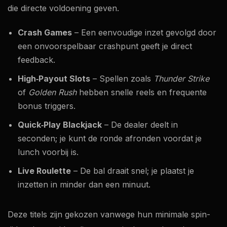
die directe voldoening geven.
Crash Games
– Een eenvoudige inzet gevolgd door
een onvoorspelbaar crashpunt geeft je direct
feedback.
High‑Payout Slots
– Spellen zoals
Thunder Strike
of
Golden Rush
hebben snelle reels en frequente
bonus triggers.
Quick‑Play Blackjack
– De dealer deelt in
seconden; je kunt de ronde afronden voordat je
lunch voorbij is.
Live Roulette
– De bal draait snel; je plaatst je
inzetten in minder dan een minuut.
Deze titels zijn gekozen vanwege hun minimale spin-