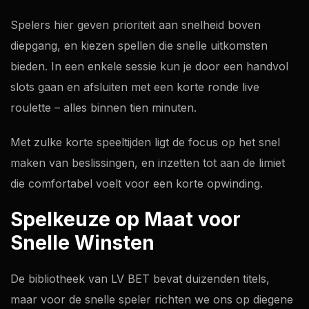
Spelers hier geven prioriteit aan snelheid boven
diepgang, en kiezen spellen die snelle uitkomsten
bieden. In een enkele sessie kun je door een handvol
slots gaan en afsluiten met een korte ronde live
roulette – alles binnen tien minuten.
Met zulke korte speeltijden ligt de focus op het snel
maken van beslissingen, en inzetten tot aan de limiet
die comfortabel voelt voor een korte opwinding.
Spelkeuze op Maat voor
Snelle Winsten
De bibliotheek van LV BET bevat duizenden titels,
maar voor de snelle speler richten we ons op diegene