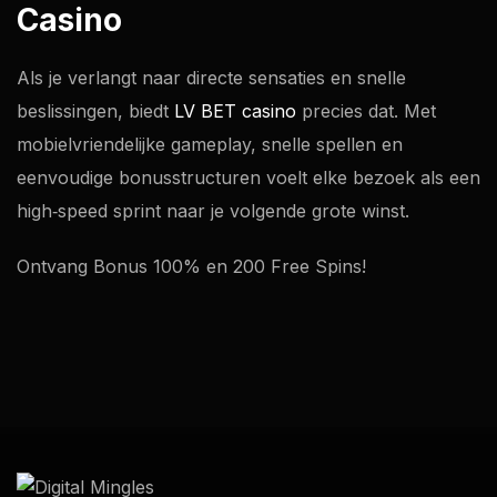
Casino
Als je verlangt naar directe sensaties en snelle
beslissingen, biedt
LV BET casino
precies dat. Met
mobielvriendelijke gameplay, snelle spellen en
eenvoudige bonusstructuren voelt elke bezoek als een
high‑speed sprint naar je volgende grote winst.
Ontvang Bonus 100% en 200 Free Spins!