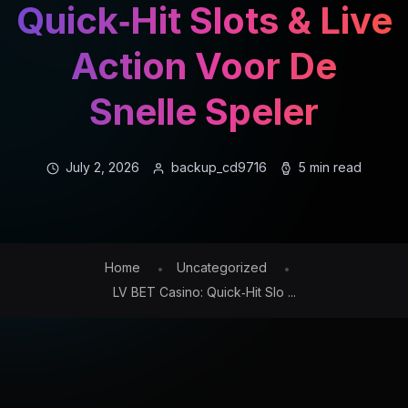
Quick‑Hit Slots & Live
Action Voor De
Snelle Speler
July 2, 2026
backup_cd9716
5 min read
Home
Uncategorized
LV BET Casino: Quick‑Hit Slo ...