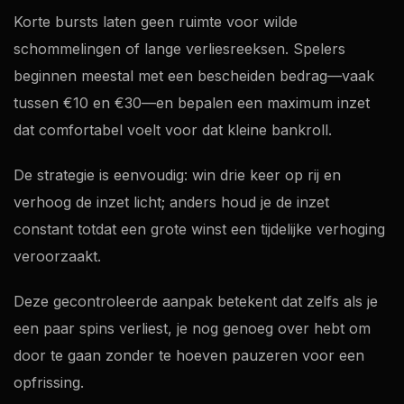
Korte bursts laten geen ruimte voor wilde
schommelingen of lange verliesreeksen. Spelers
beginnen meestal met een bescheiden bedrag—vaak
tussen €10 en €30—en bepalen een maximum inzet
dat comfortabel voelt voor dat kleine bankroll.
De strategie is eenvoudig: win drie keer op rij en
verhoog de inzet licht; anders houd je de inzet
constant totdat een grote winst een tijdelijke verhoging
veroorzaakt.
Deze gecontroleerde aanpak betekent dat zelfs als je
een paar spins verliest, je nog genoeg over hebt om
door te gaan zonder te hoeven pauzeren voor een
opfrissing.