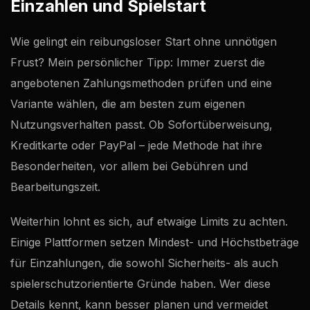
Einzahlen und Spielstart
Wie gelingt ein reibungsloser Start ohne unnötigen
Frust? Mein persönlicher Tipp: Immer zuerst die
angebotenen Zahlungsmethoden prüfen und eine
Variante wählen, die am besten zum eigenen
Nutzungsverhalten passt. Ob Sofortüberweisung,
Kreditkarte oder PayPal – jede Methode hat ihre
Besonderheiten, vor allem bei Gebühren und
Bearbeitungszeit.
Weiterhin lohnt es sich, auf etwaige Limits zu achten.
Einige Plattformen setzen Mindest- und Höchstbeträge
für Einzahlungen, die sowohl Sicherheits- als auch
spielerschutzorientierte Gründe haben. Wer diese
Details kennt, kann besser planen und vermeidet