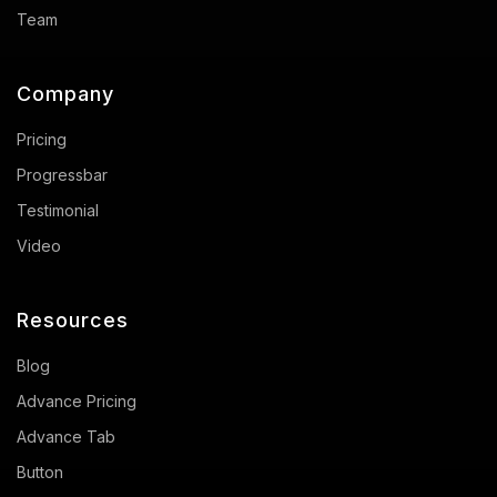
Team
Company
Pricing
Progressbar
Testimonial
Video
Resources
Blog
Advance Pricing
Advance Tab
Button