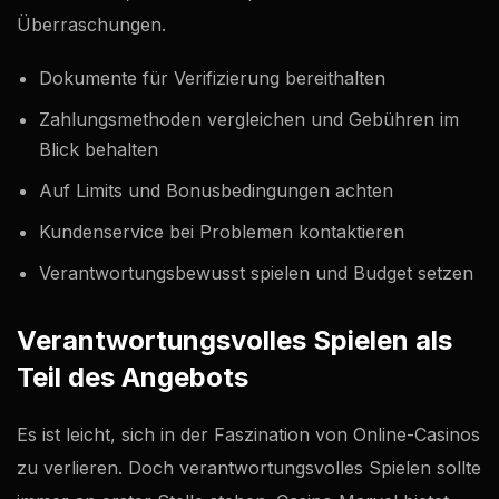
Überraschungen.
Dokumente für Verifizierung bereithalten
Zahlungsmethoden vergleichen und Gebühren im
Blick behalten
Auf Limits und Bonusbedingungen achten
Kundenservice bei Problemen kontaktieren
Verantwortungsbewusst spielen und Budget setzen
Verantwortungsvolles Spielen als
Teil des Angebots
Es ist leicht, sich in der Faszination von Online-Casinos
zu verlieren. Doch verantwortungsvolles Spielen sollte