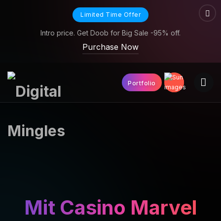
Limited Time Offer
Intro price. Get Doob for Big Sale -95% off.
Purchase Now
Portfolio
Mit Casino Marvel