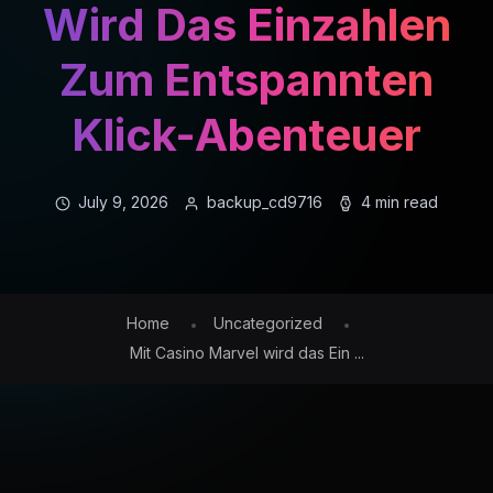
Wird Das Einzahlen
Zum Entspannten
Klick-Abenteuer
July 9, 2026
backup_cd9716
4 min read
Home
Uncategorized
Mit Casino Marvel wird das Ein ...