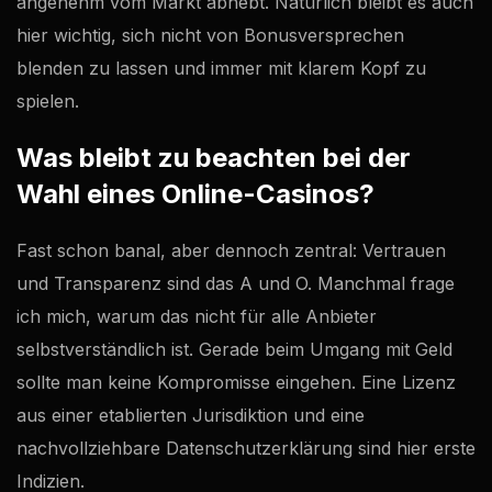
angenehm vom Markt abhebt. Natürlich bleibt es auch
hier wichtig, sich nicht von Bonusversprechen
blenden zu lassen und immer mit klarem Kopf zu
spielen.
Was bleibt zu beachten bei der
Wahl eines Online-Casinos?
Fast schon banal, aber dennoch zentral: Vertrauen
und Transparenz sind das A und O. Manchmal frage
ich mich, warum das nicht für alle Anbieter
selbstverständlich ist. Gerade beim Umgang mit Geld
sollte man keine Kompromisse eingehen. Eine Lizenz
aus einer etablierten Jurisdiktion und eine
nachvollziehbare Datenschutzerklärung sind hier erste
Indizien.