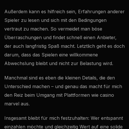
Außerdem kann es hilfreich sein, Erfahrungen anderer
Spieler zu lesen und sich mit den Bedingungen
vertraut zu machen. So vermeidet man böse
Überraschungen und findet schnell einen Anbieter,
der auch langfristig Spaß macht. Letztlich geht es doch
darum, dass das Spielen eine willkommene
Abwechslung bleibt und nicht zur Belastung wird.
Manchmal sind es eben die kleinen Details, die den
Unterschied machen – und genau das macht für mich
den Reiz beim Umgang mit Plattformen wie casino
marvel aus.
Insgesamt bleibt für mich festzuhalten: Wer entspannt
einzahlen möchte und gleichzeitig Wert auf eine solide