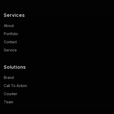
Services
About
Portfolio
Contact
Service
Solutions
Brand
Call To Action
Counter
Team