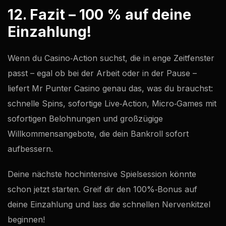
12. Fazit – 100 % auf deine
Einzahlung!
Wenn du Casino‑Action suchst, die in enge Zeitfenster
passt – egal ob bei der Arbeit oder in der Pause –
liefert Mr Punter Casino genau das, was du brauchst:
schnelle Spins, sofortige Live‑Action, Micro‑Games mit
sofortigen Belohnungen und großzügige
Willkommensangebote, die dein Bankroll sofort
aufbessern.
Deine nächste hochintensive Spielsession könnte
schon jetzt starten. Greif dir den 100%‑Bonus auf
deine Einzahlung und lass die schnellen Nervenkitzel
beginnen!