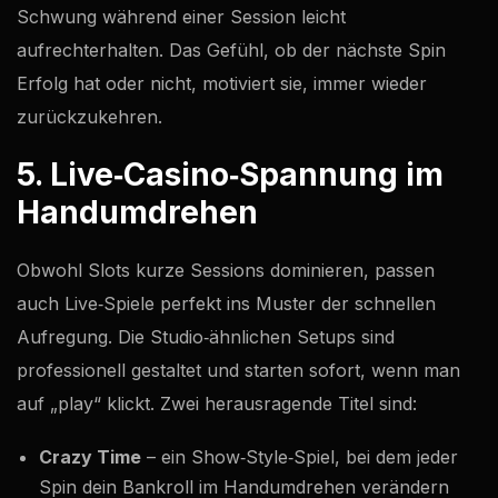
Schwung während einer Session leicht
aufrechterhalten. Das Gefühl, ob der nächste Spin
Erfolg hat oder nicht, motiviert sie, immer wieder
zurückzukehren.
5. Live‑Casino‑Spannung im
Handumdrehen
Obwohl Slots kurze Sessions dominieren, passen
auch Live‑Spiele perfekt ins Muster der schnellen
Aufregung. Die Studio‑ähnlichen Setups sind
professionell gestaltet und starten sofort, wenn man
auf „play“ klickt. Zwei herausragende Titel sind:
Crazy Time
– ein Show‑Style‑Spiel, bei dem jeder
Spin dein Bankroll im Handumdrehen verändern