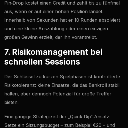
Pin‑Drop kostet einen Credit und zahlt bis zu fünfmal
aus, wenn er auf einer hohen Position landet.
Innerhalb von Sekunden hat er 10 Runden absolviert
und eine kleine Auszahlung oder einen einzigen
großen Gewinn erzielt, der ihn vorantreibt.
7. Risikomanagement bei
schnellen Sessions
Der Schlüssel zu kurzen Spielphasen ist kontrollierte
Risikotoleranz: kleine Einsätze, die das Bankroll stabil
halten, aber dennoch Potenzial für große Treffer
bieten.
Eine gängige Strategie ist der „Quick Dip“‑Ansatz:
Setze ein Sitzungsbudget – zum Beispiel €20 – und