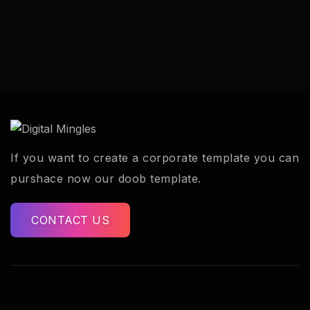
If you want to create a corporate template you can
purshace now our doob template.
CONTACT US