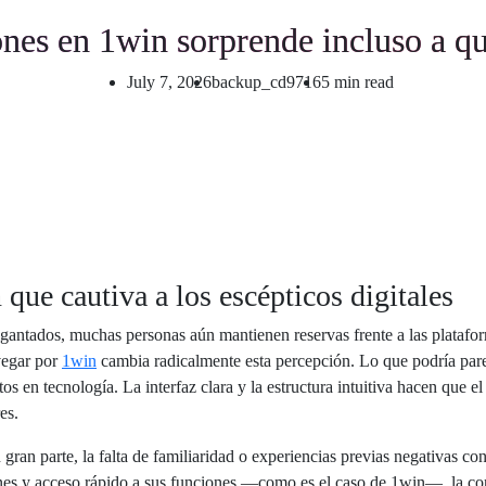
nes en 1win sorprende incluso a qui
July 7, 2026
backup_cd9716
5 min read
que cautiva a los escépticos digitales
antados, muchas personas aún mantienen reservas frente a las plataform
vegar por
1win
cambia radicalmente esta percepción. Lo que podría pare
tos en tecnología. La interfaz clara y la estructura intuitiva hacen que 
es.
 gran parte, la falta de familiaridad o experiencias previas negativas 
nes y acceso rápido a sus funciones —como es el caso de 1win—, la con