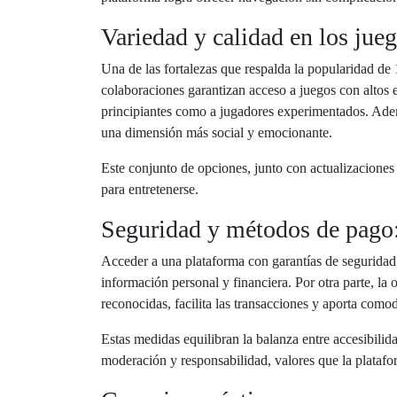
Variedad y calidad en los jueg
Una de las fortalezas que respalda la popularidad de
colaboraciones garantizan acceso a juegos con altos
principiantes como a jugadores experimentados. Adem
una dimensión más social y emocionante.
Este conjunto de opciones, junto con actualizaciones
para entretenerse.
Seguridad y métodos de pago:
Acceder a una plataforma con garantías de seguridad
información personal y financiera. Por otra parte, la 
reconocidas, facilita las transacciones y aporta comod
Estas medidas equilibran la balanza entre accesibili
moderación y responsabilidad, valores que la plataf