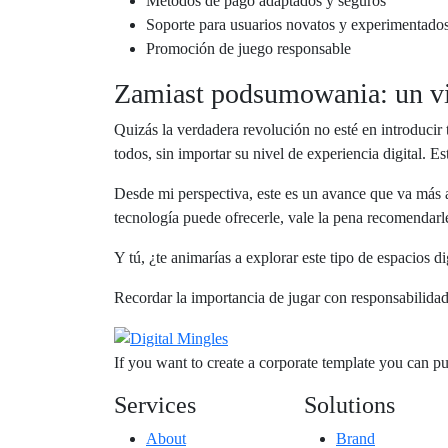
Métodos de pago adaptados y seguros
Soporte para usuarios novatos y experimentado
Promoción de juego responsable
Zamiast podsumowania: un vist
Quizás la verdadera revolución no esté en introducir
todos, sin importar su nivel de experiencia digital. 
Desde mi perspectiva, este es un avance que va más a
tecnología puede ofrecerle, vale la pena recomendar
Y tú, ¿te animarías a explorar este tipo de espacios di
Recordar la importancia de jugar con responsabilidad
If you want to create a corporate template you can 
Services
Solutions
About
Brand