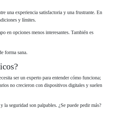
re una experiencia satisfactoria y una frustrante. En
diciones y límites.
iempo en opciones menos interesantes. También es
 de forma sana.
icos?
cesita ser un experto para entender cómo funciona;
ios no crecieron con dispositivos digitales y suelen
 y la seguridad son palpables. ¿Se puede pedir más?