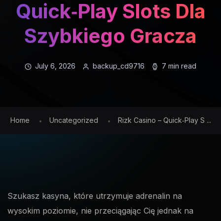
Quick‑Play Slots Dla
Szybkiego Gracza
July 6, 2026
backup_cd9716
7 min read
Home
Uncategorized
Rizk Casino – Quick‑Play S ...
Szukasz kasyna, które utrzymuje adrenalin na
wysokim poziomie, nie przeciągając Cię jednak na