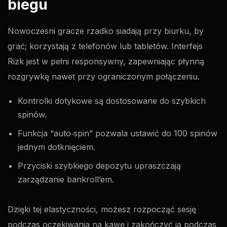
biegu
Nowoczesni gracze rzadko siadają przy biurku, by
grać; korzystają z telefonów lub tabletów. Interfejs
Rizk jest w pełni responsywny, zapewniając płynną
rozgrywkę nawet przy ograniczonym połączeniu.
Kontrolki dotykowe są dostosowane do szybkich
spinów.
Funkcja “auto‑spin” pozwala ustawić do 100 spinów
jednym dotknięciem.
Przyciski szybkiego depozytu upraszczają
zarządzanie bankroll’em.
Dzięki tej elastyczności, możesz rozpocząć sesję
podczas oczekiwania na kawę i zakończyć ją podczas