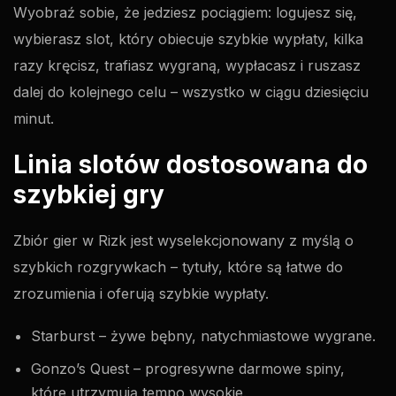
Wyobraź sobie, że jedziesz pociągiem: logujesz się,
wybierasz slot, który obiecuje szybkie wypłaty, kilka
razy kręcisz, trafiasz wygraną, wypłacasz i ruszasz
dalej do kolejnego celu – wszystko w ciągu dziesięciu
minut.
Linia slotów dostosowana do
szybkiej gry
Zbiór gier w Rizk jest wyselekcjonowany z myślą o
szybkich rozgrywkach – tytuły, które są łatwe do
zrozumienia i oferują szybkie wypłaty.
Starburst – żywe bębny, natychmiastowe wygrane.
Gonzo’s Quest – progresywne darmowe spiny,
które utrzymują tempo wysokie.