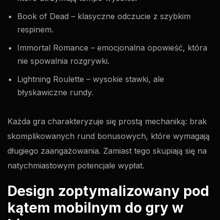
Book of Dead – klasyczne odczucie z szybkim
respinem.
Immortal Romance – emocjonalna opowieść, która
nie spowalnia rozgrywki.
Lightning Roulette – wysokie stawki, ale
błyskawiczne rundy.
Każda gra charakteryzuje się prostą mechaniką: brak
skomplikowanych rund bonusowych, które wymagają
długiego zaangażowania. Zamiast tego skupiają się na
natychmiastowym potencjale wypłat.
Design zoptymalizowany pod
kątem mobilnym do gry w