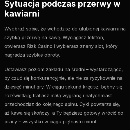
Sytuacja podczas przerwy w
kawiarni
Wyobraź sobie, że wchodzisz do ulubionej kawiarni na
szybką przerwę na kawę. Wyciągasz telefon,
otwierasz Rizk Casino i wybierasz znany slot, który
nagradza szybkie obroty.
Ustawiasz poziom zakładu na średni – wystarczająco,
by czuć się konkurencyjnie, ale nie za ryzykownie na
dziesięć minut gry. W ciągu sekund kręcisz; bębny się
rozświetlają; trafiasz małą wygraną i natychmiast
przechodzisz do kolejnego spinu. Cykl powtarza się,
aż kawa się skończy, a Ty będziesz gotowy wrócić do
pracy – wszystko w ciągu piętnastu minut.