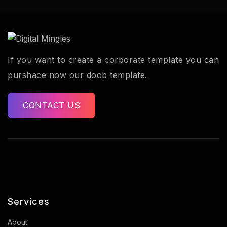
If you want to create a corporate template you can
purshace now our doob template.
CONTACT US
Services
About