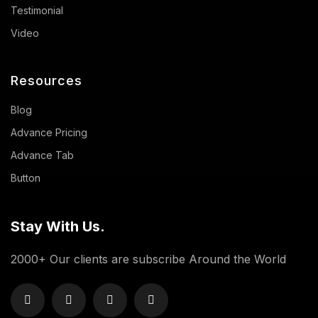
Testimonial
Video
Resources
Blog
Advance Pricing
Advance Tab
Button
Stay With Us.
2000+ Our clients are subscribe Around the World