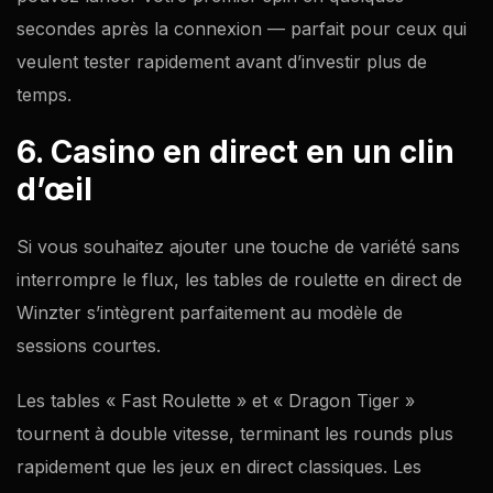
secondes après la connexion — parfait pour ceux qui
veulent tester rapidement avant d’investir plus de
temps.
6. Casino en direct en un clin
d’œil
Si vous souhaitez ajouter une touche de variété sans
interrompre le flux, les tables de roulette en direct de
Winzter s’intègrent parfaitement au modèle de
sessions courtes.
Les tables « Fast Roulette » et « Dragon Tiger »
tournent à double vitesse, terminant les rounds plus
rapidement que les jeux en direct classiques. Les