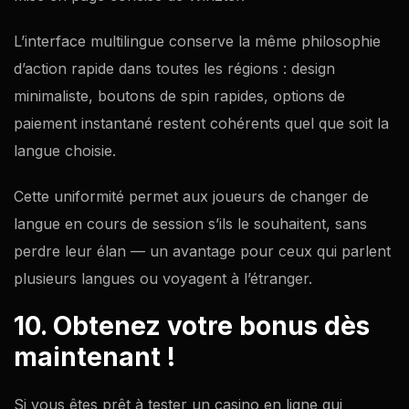
L’interface multilingue conserve la même philosophie
d’action rapide dans toutes les régions : design
minimaliste, boutons de spin rapides, options de
paiement instantané restent cohérents quel que soit la
langue choisie.
Cette uniformité permet aux joueurs de changer de
langue en cours de session s’ils le souhaitent, sans
perdre leur élan — un avantage pour ceux qui parlent
plusieurs langues ou voyagent à l’étranger.
10. Obtenez votre bonus dès
maintenant !
Si vous êtes prêt à tester un casino en ligne qui