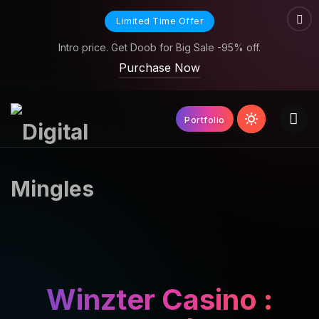
Limited Time Offer
Intro price. Get Doob for Big Sale -95% off.
Purchase Now
Portfolio
Winzter Casino :