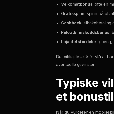
Velkomstbonus
: ofte en 
Gratisspinn
: spinn på utva
Cashback
: tilbakebetaling
Reload/innskuddsbonus
: 
Lojalitetsfordeler
: poeng, 
Det viktigste er å forstå at 
eventuelle gevinster.
Typiske vi
et bonusti
Når du vurderer en mobilespin