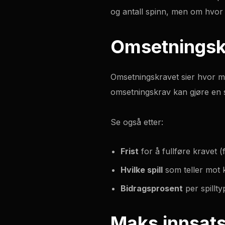
og antall spinn, men om hvor r
Omsetningsk
Omsetningskravet sier hvor my
omsetningskrav kan gjøre en s
Se også etter:
Frist
for å fullføre kravet (
Hvilke spill
som teller mot k
Bidragsprosent
per spillty
Maks innsats