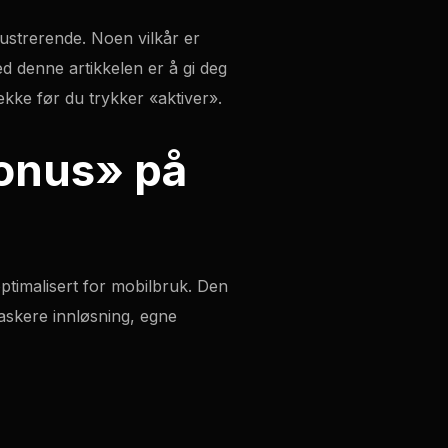
rustrerende. Noen vilkår er
d denne artikkelen er å gi deg
jekke før du trykker «aktiver».
onus» på
timalisert for mobilbruk. Den
raskere innløsning, egne