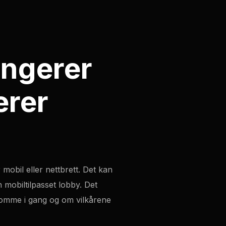
ungerer
erer
 mobil eller nettbrett. Det kan
 mobiltilpasset lobby. Det
 komme i gang og om vilkårene