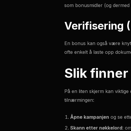
som bonusmidler (og dermed 
Verifisering
En bonus kan også være knytte
ofte enkelt å laste opp dokume
Slik finner
På en liten skjerm kan viktig
tilnærmingen:
Åpne kampanjen
og se ette
Skann etter nøkkelord
: om