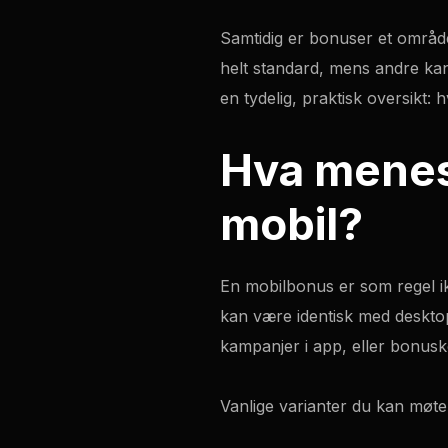
Samtidig er bonuser et område 
helt standard, mens andre kan
en tydelig, praktisk oversikt: 
Hva menes
mobil?
En mobilbonus er som regel i
kan være identisk med desktop-
kampanjer i app, eller bonus
Vanlige varianter du kan møte