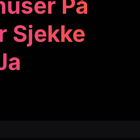
nuser På
r Sjekke
Ja