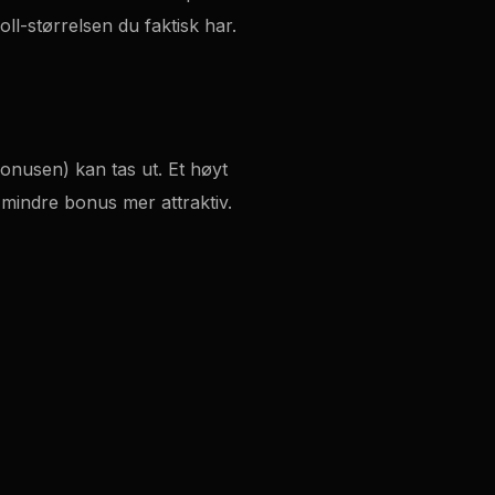
ll-størrelsen du faktisk har.
onusen) kan tas ut. Et høyt
mindre bonus mer attraktiv.