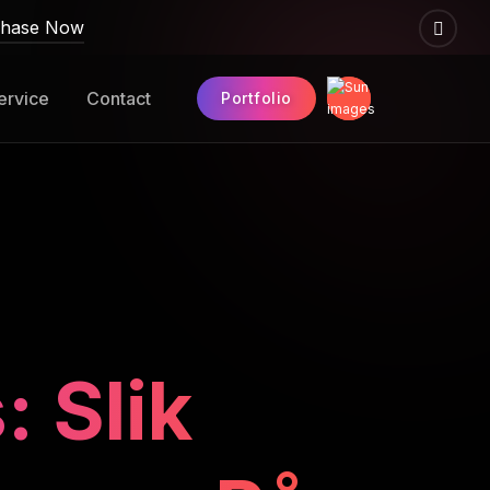
chase Now
ervice
Contact
Portfolio
 Slik