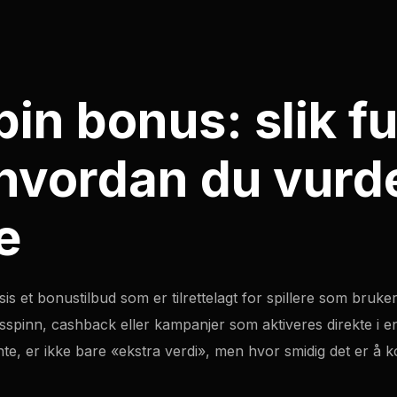
in bonus: slik f
 hvordan du vurd
e
sis et bonustilbud som er tilrettelagt for spillere som bruker
spinn, cashback eller kampanjer som aktiveres direkte i en
ante, er ikke bare «ekstra verdi», men hvor smidig det er å