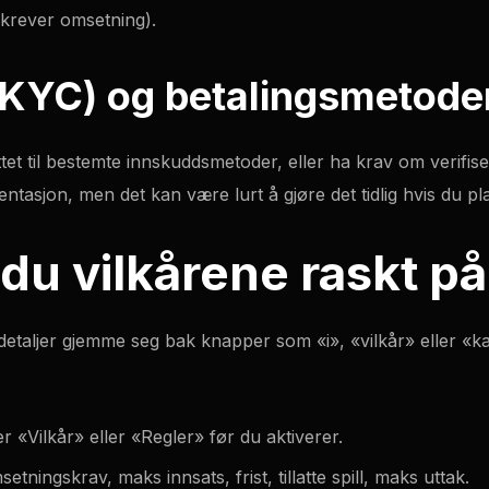
krever omsetning).
 (KYC) og betalingsmetode
t til bestemte innskuddsmetoder, eller ha krav om verifiser
ntasjon, men det kan være lurt å gjøre det tidlig hvis du pla
 du vilkårene raskt p
e detaljer gjemme seg bak knapper som «i», «vilkår» eller «
r «Vilkår» eller «Regler» før du aktiverer.
setningskrav, maks innsats, frist, tillatte spill, maks uttak.