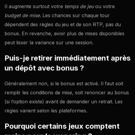
Il augmente surtout votre
temps de jeu
ou votre
budget de mise
. Les chances sur chaque tour
dépendent des règles du jeu et de son RTP, pas du
bonus. En revanche, avoir plus de mises disponibles
peut lisser la variance sur une session.
Puis-je retirer immédiatement après
un dépôt avec bonus ?
Généralement non, si le bonus est activé. Il faut soit
remplir les conditions de mise, soit renoncer au bonus
(si l’option existe) avant de demander un retrait. Les
règles varient selon les plateformes.
Pourquoi certains jeux comptent