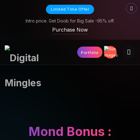
Limited Time Offer
Intro price. Get Doob for Big Sale -95% off.
Purchase Now
Portfolio
Mond Bonus :