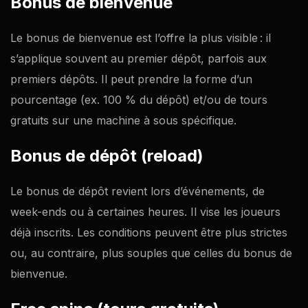
Bonus de bienvenue
Le bonus de bienvenue est l’offre la plus visible : il
s’applique souvent au premier dépôt, parfois aux
premiers dépôts. Il peut prendre la forme d’un
pourcentage (ex. 100 % du dépôt) et/ou de tours
gratuits sur une machine à sous spécifique.
Bonus de dépôt (reload)
Le bonus de dépôt revient lors d’événements, de
week-ends ou à certaines heures. Il vise les joueurs
déjà inscrits. Les conditions peuvent être plus strictes
ou, au contraire, plus souples que celles du bonus de
bienvenue.