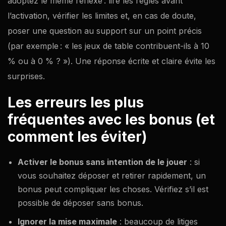
adoptez le même réflexe : lire les règles avant
l’activation, vérifier les limites et, en cas de doute,
poser une question au support sur un point précis
(par exemple : « les jeux de table contribuent-ils à 10
% ou à 0 % ? »). Une réponse écrite et claire évite les
surprises.
Les erreurs les plus
fréquentes avec les bonus (et
comment les éviter)
Activer le bonus sans intention de le jouer
: si
vous souhaitez déposer et retirer rapidement, un
bonus peut compliquer les choses. Vérifiez s’il est
possible de déposer sans bonus.
Ignorer la mise maximale
: beaucoup de litiges