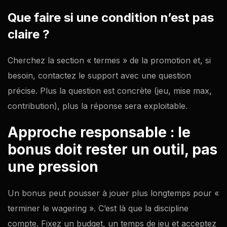
Que faire si une condition n’est pas
claire ?
Cherchez la section « termes » de la promotion et, si
besoin, contactez le support avec une question
précise. Plus la question est concrète (jeu, mise max,
contribution), plus la réponse sera exploitable.
Approche responsable : le
bonus doit rester un outil, pas
une pression
Un bonus peut pousser à jouer plus longtemps pour «
terminer le wagering ». C’est là que la discipline
compte. Fixez un budget, un temps de jeu et acceptez