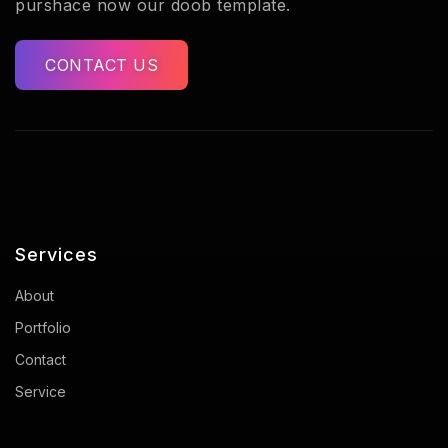
purshace now our doob template.
CONTACT US
Services
About
Portfolio
Contact
Service