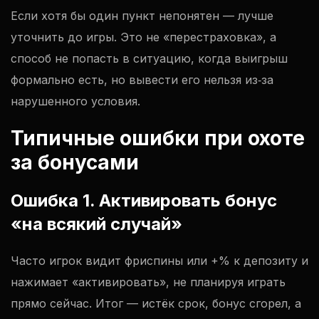
Если хотя бы один пункт непонятен — лучше
уточнить до игры. Это не «перестраховка», а
способ не попасть в ситуацию, когда выигрыш
формально есть, но вывести его нельзя из‑за
нарушенного условия.
Типичные ошибки при охоте
за бонусами
Ошибка 1. Активировать бонус
«на всякий случай»
Часто игрок видит фриспины или +% к депозиту и
нажимает «активировать», не планируя играть
прямо сейчас. Итог — истёк срок, бонус сгорел, а