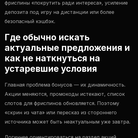
фриспины «покрутить ради интереса», усиление
депозита под игру на дистанции или более
безопасный кэшбэк.
Где обычно искать
актуальные предложения и
как не наткнуться на
устаревшие условия
Главная проблема бонусов — их динамичность.
Акции меняются, промокоды истекают, список
слотов для фриспинов обновляется. Поэтому
«скрин из чата» или пересказ из стороннего
источника может быть неактуальным уже завтра.
Логичнее ориентироваться на раздел акций