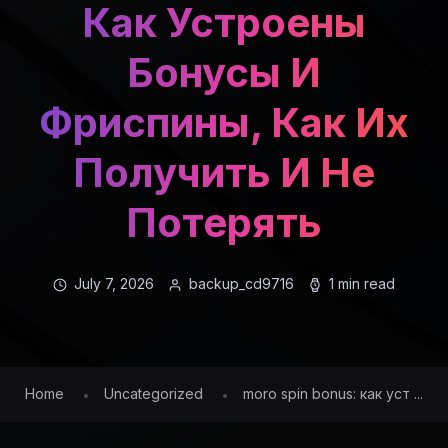
Как Устроены
Бонусы И
Фриспины, Как Их
Получить И Не
Потерять
July 7, 2026
backup_cd9716
1 min read
Home
Uncategorized
moro spin bonus: как уст ...