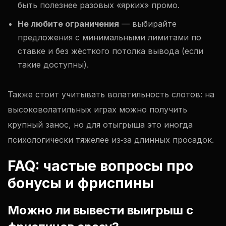
быть полезнее разовых «ярких» промо.
Не любите ограничения
— выбирайте
предложения с минимальными лимитами по
ставке и без жёсткого потолка вывода (если
такие доступны).
Также стоит учитывать волатильность слотов: на
высоковолатильных играх можно получить
крупный занос, но для отыгрыша это иногда
психологически тяжелее из‑за длинных просадок.
FAQ: частые вопросы про
бонусы и фриспины
Можно ли вывести выигрыш с