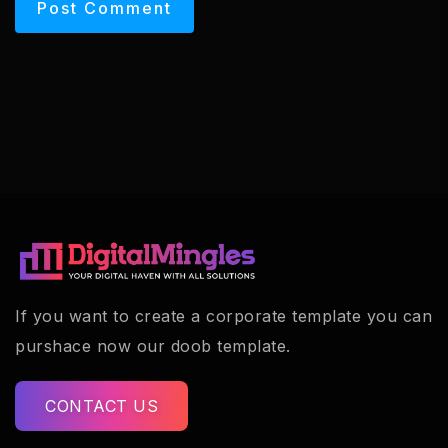
If you want to create a corporate template you can
purshace now our doob template.
CONTACT US