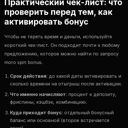
Практический чек-лист: что
проверить перед тем, как
активировать бонус
Чтобы не терять время и деньги, используйте
короткий чек-лист. Он подходит почти к любому
предложению, которое можно найти по запросу
moro spin bonus.
Срок действия
: до какой даты активировать и
сколько времени на отыгрыш после активации.
Что именно начисляют
: процент к депозиту,
фриспины, кэшбэк, комбинацию.
Куда приходит бонус
: отдельный бонусный
баланс или основной (второе встречается