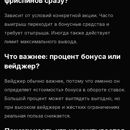
фриспинов сразу?
Зависит от условий конкретной акции. Часто
выигрыш переходит в бонусные средства и
требует отыгрыша. Иногда также действует
лимит максимального вывода.
Что важнее: процент бонуса или
вейджер?
Вейджер обычно важнее, потому что именно он
определяет «стоимость» бонуса в обороте ставок.
Большой процент может выглядеть выгодно, но
при высоком вейджере и жёстких ограничениях
реальная польза снижается.