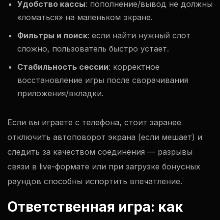
Удобство кассы
: пополнение/вывод не должны
«ломаться» на маленьком экране.
Фильтры и поиск
: если найти нужный слот
сложно, пользователь быстро устает.
Стабильность сессии
: корректное
восстановление игры после сворачивания
приложения/вкладки.
Если вы играете с телефона, стоит заранее
отключить автоповорот экрана (если мешает) и
следить за качеством соединения — разрывы
связи в live-формате или при загрузке бонусных
раундов способны испортить впечатление.
Ответственная игра: как