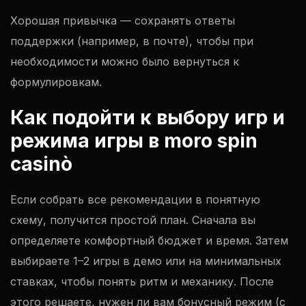
Хорошая привычка — сохранять ответы
поддержки (например, в почте), чтобы при
необходимости можно было вернуться к
формулировкам.
Как подойти к выбору игр и
режима игры в moro spin
casinò
Если собрать все рекомендации в понятную
схему, получится простой план. Сначала вы
определяете комфортный бюджет и время. Затем
выбираете 1–2 игры в демо или на минимальных
ставках, чтобы понять ритм и механику. После
этого решаете, нужен ли вам бонусный режим (с