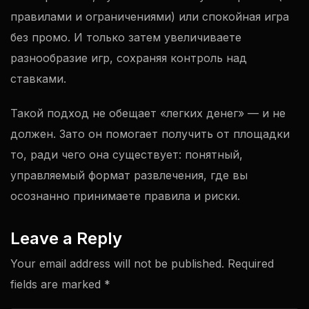
правилами и ограничениями) или спокойная игра
без промо. И только затем увеличиваете
разнообразие игр, сохраняя контроль над
ставками.
Такой подход не обещает «легких денег» — и не
должен. Зато он помогает получить от площадки
то, ради чего она существует: понятный,
управляемый формат развлечения, где вы
осознанно принимаете правила и риски.
Leave a Reply
Your email address will not be published.
Required
fields are marked
*