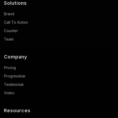
Solutions
Brand
Call To Action
Counter
Team
Company
Pricing
Progressbar
Testimonial
Video
Resources