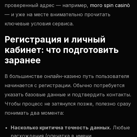
проверенный адрес — например,
moro spin casinò
— и уже на месте внимательно прочитать
ключевые условия сервиса.
Регистрация и личный
кабинет: что подготовить
заранее
В большинстве онлайн-казино путь пользователя
начинается с регистрации. Обычно потребуется
указать базовые данные и подтвердить контакты.
Чтобы процесс не затянулся позже, полезно сразу
понимать два момента:
Насколько критична точность данных.
Любые
расхождения (опечатка в имени,