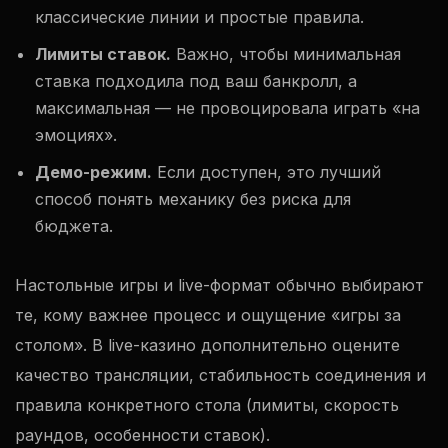
классические линии и простые правила.
Лимиты ставок.
Важно, чтобы минимальная
ставка подходила под ваш банкролл, а
максимальная — не провоцировала играть «на
эмоциях».
Демо-режим.
Если доступен, это лучший
способ понять механику без риска для
бюджета.
Настольные игры и live-формат обычно выбирают
те, кому важнее процесс и ощущение «игры за
столом». В live-казино дополнительно оцените
качество трансляции, стабильность соединения и
правила конкретного стола (лимиты, скорость
раундов, особенности ставок).