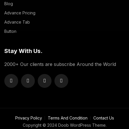
Blog
Advance Pricing
Advance Tab
Button
Stay With Us.
2000+ Our clients are subscribe Around the World
Privacy Policy
Terms And Condition
Contact Us
Copyright © 2024 Doob WordPress Theme.