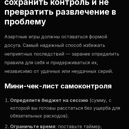
сохранить контроль и не
превратить развлечение в
проблему
Азартные игры должны оставаться формой
досуга. Самый надежный способ избежать
неприятных последствий — заранее определить
правила для себя и придерживаться их,
независимо от удачных или неудачных серий.
Мини-чек-лист самоконтроля
Определите бюджет на сессию
(сумму, с
которой вы готовы расстаться без ущерба для
обязательных расходов).
Ограничьте время
: поставьте таймер,