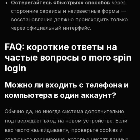
Остерегайтесь «быстрых» способов
через
сторонние сервисы и неизвестные формы —
восстановление должно происходить только
через официальный интерфейс.
FAQ: короткие ответы на
частые вопросы о moro spin
login
Можно ли входить с телефона и
компьютера в один аккаунт?
Обычно да, но иногда система дополнительно
подтверждает вход на новом устройстве. Если
вас часто «выкидывает», проверьте cookies и
отключите расширения, которые чистят данные