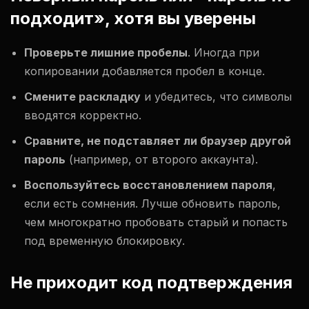
подходит», хотя вы уверены
Проверьте лишние пробелы
. Иногда при
копировании добавляется пробел в конце.
Смените раскладку
и убедитесь, что символы
вводятся корректно.
Сравните, не подставляет ли браузер другой
пароль
(например, от второго аккаунта).
Воспользуйтесь восстановлением пароля
,
если есть сомнения. Лучше обновить пароль,
чем многократно пробовать старый и попасть
под временную блокировку.
Не приходит код подтверждения