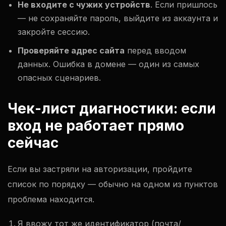
Не входите с чужих устройств
. Если пришлось
— не сохраняйте пароль, выйдите из аккаунта и
закройте сессию.
Проверяйте адрес сайта
перед вводом
данных. Ошибка в домене — один из самых
опасных сценариев.
Чек-лист диагностики: если
вход не работает прямо
сейчас
Если вы застряли на авторизации, пройдите
список по порядку — обычно на одном из пунктов
проблема находится.
Я ввожу тот же идентификатор (почта/