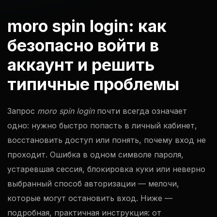
moro spin login: как
безопасно войти в
аккаунт и решить
типичные проблемы
Запрос
moro spin login
почти всегда означает
одно: нужно быстро попасть в личный кабинет,
восстановить доступ или понять, почему вход не
проходит. Ошибка в одном символе пароля,
устаревшая сессия, блокировка куки или неверно
выбранный способ авторизации — мелочи,
которые могут остановить вход. Ниже —
подробная, практичная инструкция: от