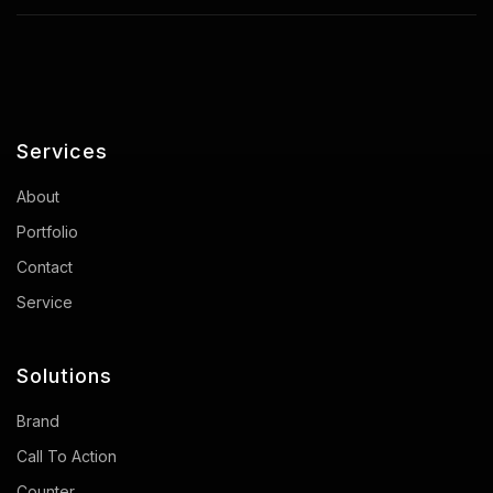
Services
About
Portfolio
Contact
Service
Solutions
Brand
Call To Action
Counter