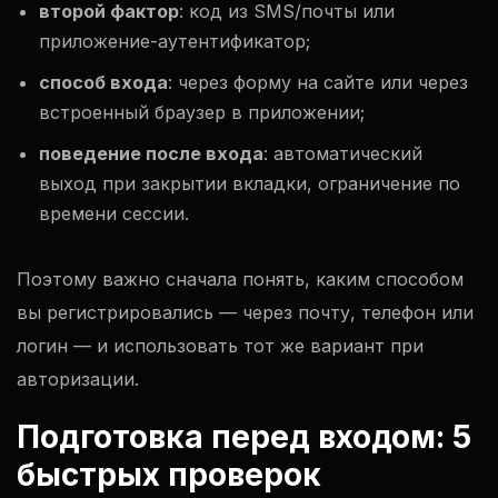
второй фактор
: код из SMS/почты или
приложение-аутентификатор;
способ входа
: через форму на сайте или через
встроенный браузер в приложении;
поведение после входа
: автоматический
выход при закрытии вкладки, ограничение по
времени сессии.
Поэтому важно сначала понять, каким способом
вы регистрировались — через почту, телефон или
логин — и использовать тот же вариант при
авторизации.
Подготовка перед входом: 5
быстрых проверок