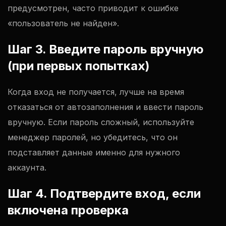
предусмотрен, часто приводит к ошибке
«пользователь не найден».
Шаг 3. Введите пароль вручную
(при первых попытках)
Когда вход не получается, лучше на время
отказаться от автозаполнения и ввести пароль
вручную. Если пароль сложный, используйте
менеджер паролей, но убедитесь, что он
подставляет данные именно для нужного
аккаунта.
Шаг 4. Подтвердите вход, если
включена проверка