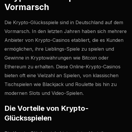
Vormarsch
Die Krypto-Glücksspiele sind in Deutschland auf dem
Vormarsch. In den letzten Jahren haben sich mehrere
Anbieter von Krypto-Casinos etabliert, die es Kunden
ermöglichen, ihre Lieblings-Spiele zu spielen und
Gewinne in Kryptowährungen wie Bitcoin oder
Ethereum zu erhalten. Diese Online-Krypto-Casinos
bieten oft eine Vielzahl an Spielen, von klassischen
Tischspielen wie Blackjack und Roulette bis hin zu
modernen Slots und Video-Spielen.
Die Vorteile von Krypto-
Glücksspielen