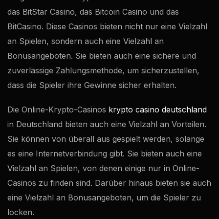
das BitStar Casino, das Bitcoin Casino und das
BitCasino. Diese Casinos bieten nicht nur eine Vielzahl
an Spielen, sondern auch eine Vielzahl an
Bonusangeboten. Sie bieten auch eine sichere und
zuverlässige Zahlungsmethode, um sicherzustellen,
dass die Spieler ihre Gewinne sicher erhalten.
Die Online-Krypto-Casinos
krypto casino deutschland
in Deutschland bieten auch eine Vielzahl an Vorteilen.
Sie können von überall aus gespielt werden, solange
es eine Internetverbindung gibt. Sie bieten auch eine
Vielzahl an Spielen, von denen einige nur in Online-
Casinos zu finden sind. Darüber hinaus bieten sie auch
eine Vielzahl an Bonusangeboten, um die Spieler zu
locken.