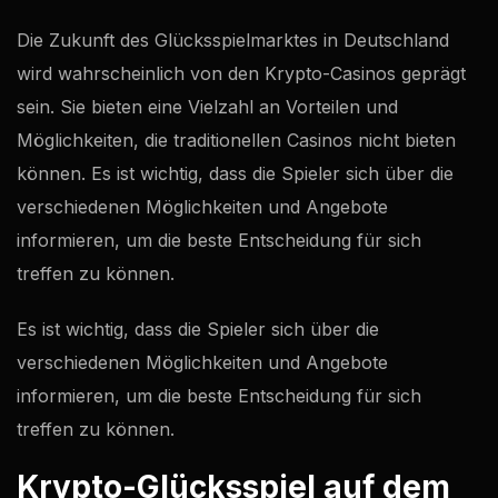
Die Zukunft des Glücksspielmarktes in Deutschland
wird wahrscheinlich von den Krypto-Casinos geprägt
sein. Sie bieten eine Vielzahl an Vorteilen und
Möglichkeiten, die traditionellen Casinos nicht bieten
können. Es ist wichtig, dass die Spieler sich über die
verschiedenen Möglichkeiten und Angebote
informieren, um die beste Entscheidung für sich
treffen zu können.
Es ist wichtig, dass die Spieler sich über die
verschiedenen Möglichkeiten und Angebote
informieren, um die beste Entscheidung für sich
treffen zu können.
Krypto-Glücksspiel auf dem