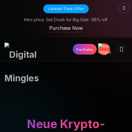
Limited Time Offer
Intro price. Get Doob for Big Sale -95% off.
Purchase Now
Portfolio
Neue Krypto-