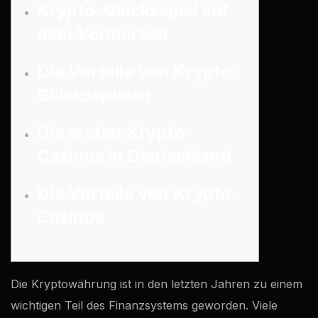
Krypto-Glücksspiel auf
dem Vormarsch
Die Vorteile von Krypto-
Glücksspielen
Die ersten Krypto-
Casinos in Deutschland
Die Vorteile von Krypto-
Casinos
Die Kryptowährung ist in den letzten Jahren zu einem
wichtigen Teil des Finanzsystems geworden. Viele