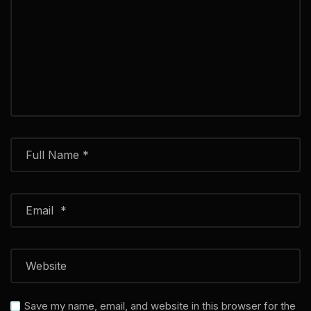
Save my name, email, and website in this browser for the