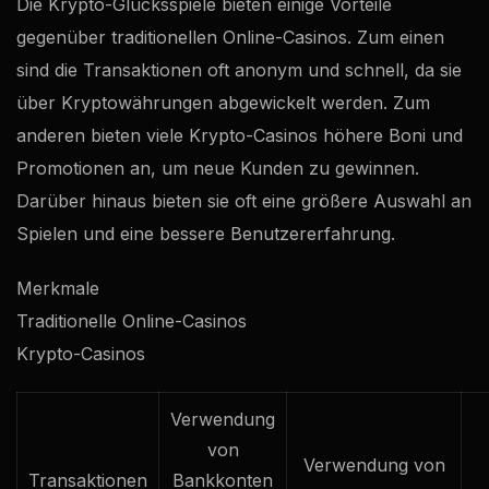
Die Krypto-Glücksspiele bieten einige Vorteile
gegenüber traditionellen Online-Casinos. Zum einen
sind die Transaktionen oft anonym und schnell, da sie
über Kryptowährungen abgewickelt werden. Zum
anderen bieten viele Krypto-Casinos höhere Boni und
Promotionen an, um neue Kunden zu gewinnen.
Darüber hinaus bieten sie oft eine größere Auswahl an
Spielen und eine bessere Benutzererfahrung.
Merkmale
Traditionelle Online-Casinos
Krypto-Casinos
Verwendung
von
Verwendung von
Transaktionen
Bankkonten