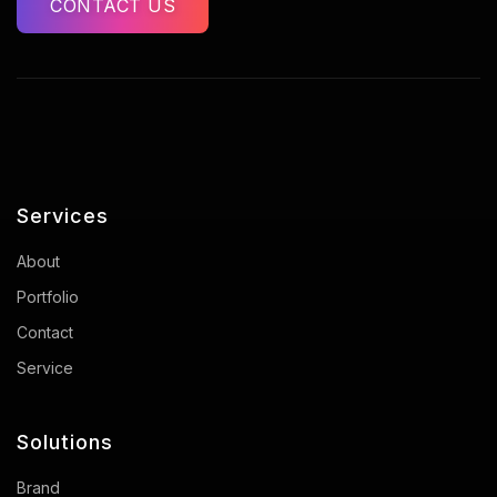
CONTACT US
Services
About
Portfolio
Contact
Service
Solutions
Brand