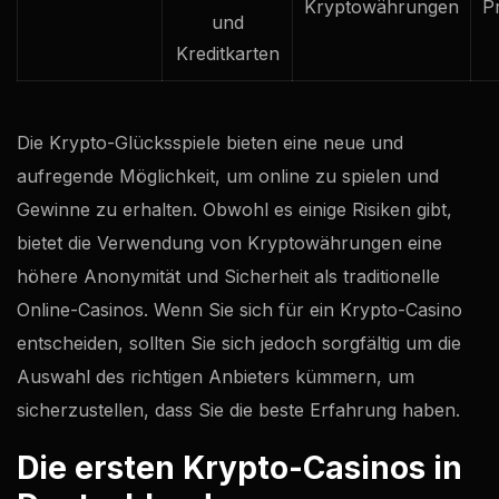
Kryptowährungen
P
und
Kreditkarten
Die Krypto-Glücksspiele bieten eine neue und
aufregende Möglichkeit, um online zu spielen und
Gewinne zu erhalten. Obwohl es einige Risiken gibt,
bietet die Verwendung von Kryptowährungen eine
höhere Anonymität und Sicherheit als traditionelle
Online-Casinos. Wenn Sie sich für ein Krypto-Casino
entscheiden, sollten Sie sich jedoch sorgfältig um die
Auswahl des richtigen Anbieters kümmern, um
sicherzustellen, dass Sie die beste Erfahrung haben.
Die ersten Krypto-Casinos in