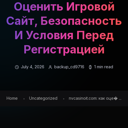
Оценить Игровой
Сайт, Безопасность
И Условия Перед
Регистрацией
July 4, 2026
backup_cd9716
1 min read
Home
Uncategorized
nvcasinoit.com: как оце� ...