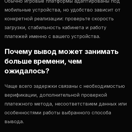
Обычно игровые платформы адаптированы под
мобильные устройства, но удобство зависит от
конкретной реализации: проверьте скорость
загрузки, стабильность кабинета и работу
платежей именно с вашего устройства.
Почему вывод может занимать
больше времени, чем
ожидалось?
Чаще всего задержки связаны с необходимостью
верификации, дополнительной проверкой
платежного метода, несоответствием данных или
особенностями работы выбранного способа
вывода.