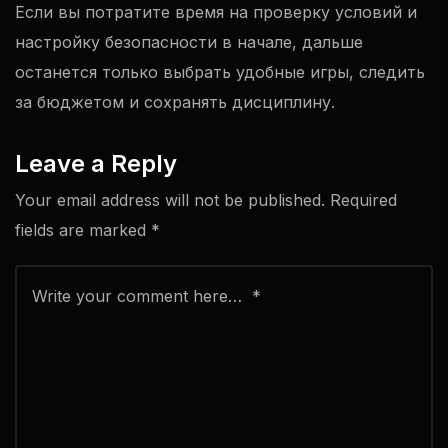
Если вы потратите время на проверку условий и
настройку безопасности в начале, дальше
останется только выбрать удобные игры, следить
за бюджетом и сохранять дисциплину.
Leave a Reply
Your email address will not be published.
Required
fields are marked
*