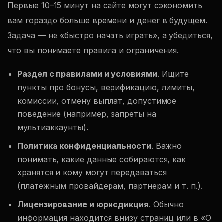
Первые 10–15 минут на сайте могут сэкономить
вам гораздо больше времени и денег в будущем.
Задача — не «быстро начать играть», а убедиться,
что вы понимаете правила и ограничения.
Раздел с правилами и условиями
. Ищите
пункты про бонусы, верификацию, лимиты,
комиссии, отмену выплат, допустимое
поведение (например, запреты на
мультиаккаунты).
Политика конфиденциальности
. Важно
понимать, какие данные собираются, как
хранятся и кому могут передаваться
(платежным провайдерам, партнерам и т. п.).
Лицензирование и юрисдикция
. Обычно
информация находится внизу страниц или в «О