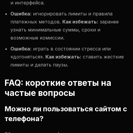
и интерфейса.
Ошибка:
игнорировать лимиты и правила
платежных методов.
Как избежать:
заранее
узнать минимальные суммы, сроки и
возможные комиссии.
Ошибка:
играть в состоянии стресса или
«догоняться».
Как избежать:
ставить жесткие
лимиты и делать паузы.
FAQ: короткие ответы на
частые вопросы
Можно ли пользоваться сайтом с
телефона?