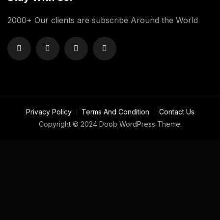
2000+ Our clients are subscribe Around the World
Privacy Policy
Terms And Condition
Contact Us
Copyright © 2024 Doob WordPress Theme.