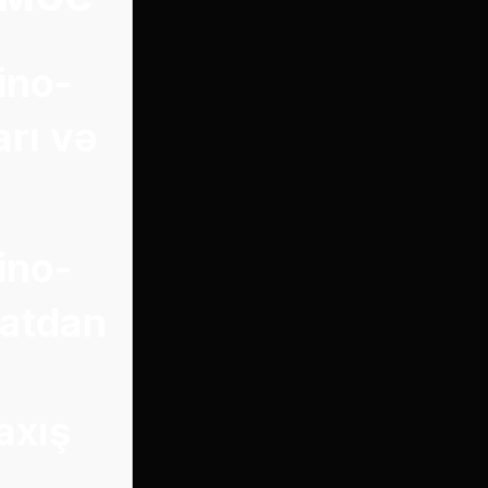
ino-
arı və
ino-
yatdan
axış