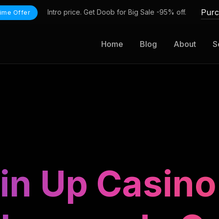
Pur
Intro price. Get Doob for Big Sale -95% off.
ime Offer
Home
Blog
About
S
in Up Casino