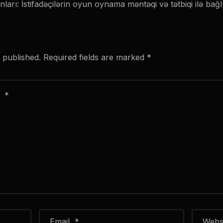
ı: İstifadəçilərin oyun oynama məntəqi və tətbiqi ilə bağlı
 published.
Required fields are marked
*