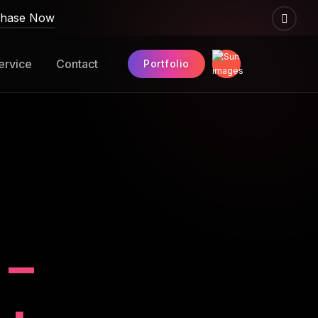
chase Now
ervice
Contact
Portfolio
 –