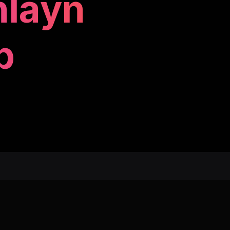
nlayn
p