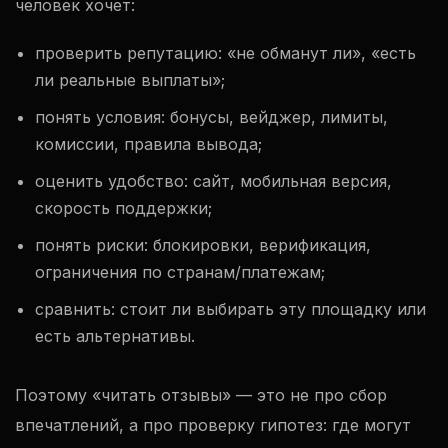
человек хочет:
проверить репутацию: «не обманут ли», «есть
ли реальные выплаты»;
понять условия: бонусы, вейджер, лимиты,
комиссии, правила вывода;
оценить удобство: сайт, мобильная версия,
скорость поддержки;
понять риски: блокировки, верификация,
ограничения по странам/платежам;
сравнить: стоит ли выбирать эту площадку или
есть альтернативы.
Поэтому «читать отзывы» — это не про сбор
впечатлений, а про проверку гипотез: где могут