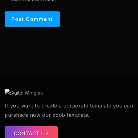
If you want to create a corporate template you can
purshace now our doob template.
CONTACT US