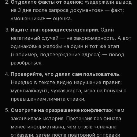
Отделите факты от оценок
: «задержали вывод
на 3 дня после запроса документов» — факт;
«мошенники» — оценка.
Ищите повторяющиеся сценарии
. Один
негативный случай — не закономерность. А вот
одинаковые жалобы на один и тот же этап
(например, подтверждение адреса) — повод
разобраться.
Проверяйте, что делал сам пользователь
.
Нередко в тексте видно нарушение правил:
мультиаккаунт, чужая карта, игра на бонусы с
превышением лимита ставки.
Смотрите на «разрешение конфликта»
: чем
закончилась история. Претензия без финала
менее информативна, чем отзыв «сначала
отказали, затем после повторной отправки