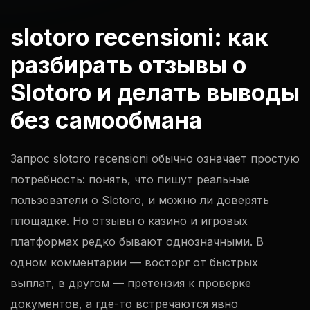
slotoro recensioni: как
разбирать отзывы о
Slotoro и делать выводы
без самообмана
Запрос slotoro recensioni обычно означает простую
потребность: понять, что пишут реальные
пользователи о Slotoro, и можно ли доверять
площадке. Но отзывы о казино и игровых
платформах редко бывают однозначными. В
одном комментарии — восторг от быстрых
выплат, в другом — претензия к проверке
документов, а где-то встречаются явно