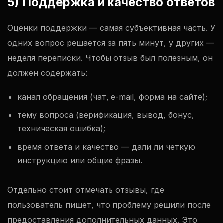
5) Поддержка и качество ответов
Оценки поддержки — самая субъективная часть. У
одних вопрос решается за пять минут, у других —
неделя переписки. Чтобы отзыв был полезным, он
должен содержать:
канал обращения (чат, e-mail, форма на сайте);
тему вопроса (верификация, вывод, бонус,
техническая ошибка);
время ответа и качество — дали ли четкую
инструкцию или общие фразы.
Отдельно стоит отмечать отзывы, где
пользователь пишет, что проблему решили после
предоставления дополнительных данных. Это