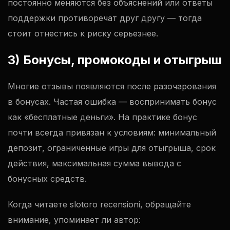
постоянно меняются без объяснений или ответы
поддержки противоречат друг другу — тогда
стоит отнестись к риску серьезнее.
3) Бонусы, промокоды и отыгрыш
Многие отзывы появляются после разочарования
в бонусах. Частая ошибка — воспринимать бонус
как «бесплатные деньги». На практике бонус
почти всегда привязан к условиям: минимальный
депозит, ограниченные игры для отыгрыша, срок
действия, максимальная сумма вывода с
бонусных средств.
Когда читаете slotoro recensioni, обращайте
внимание, упоминает ли автор: