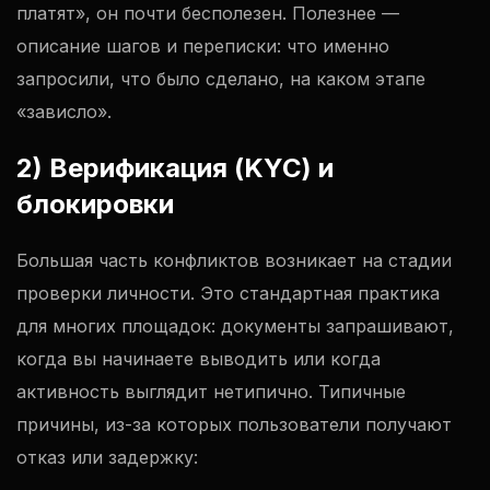
платят», он почти бесполезен. Полезнее —
описание шагов и переписки: что именно
запросили, что было сделано, на каком этапе
«зависло».
2) Верификация (KYC) и
блокировки
Большая часть конфликтов возникает на стадии
проверки личности. Это стандартная практика
для многих площадок: документы запрашивают,
когда вы начинаете выводить или когда
активность выглядит нетипично. Типичные
причины, из-за которых пользователи получают
отказ или задержку: