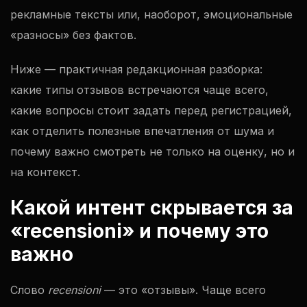
рекламные тексты или, наоборот, эмоциональные
«разносы» без фактов.
Ниже — практичная редакционная разборка:
какие типы отзывов встречаются чаще всего,
какие вопросы стоит задать перед регистрацией,
как отделить полезные впечатления от шума и
почему важно смотреть не только на оценку, но и
на контекст.
Какой интент скрывается за
«recensioni» и почему это
важно
Слово
recensioni
— это «отзывы». Чаще всего