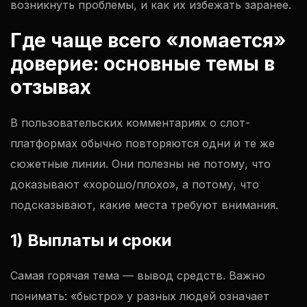
возникнуть проблемы, и как их избежать заранее.
Где чаще всего «ломается»
доверие: основные темы в
отзывах
В пользовательских комментариях о слот-
платформах обычно повторяются одни и те же
сюжетные линии. Они полезны не потому, что
доказывают «хорошо/плохо», а потому, что
подсказывают, какие места требуют внимания.
1) Выплаты и сроки
Самая горячая тема — вывод средств. Важно
понимать: «быстро» у разных людей означает