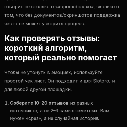
говорит не столько о «хорошо/плохо», сколько о
том, что без документов/скриншотов поддержка
часто не может ускорить процесс.
Как проверять отзывы:
короткий алгоритм,
который реально помогает
Чтобы не утонуть в эмоциях, используйте
простой чек-лист. Он подходит и для Slotoro, и
для любой другой площадки.
Соберите 10–20 отзывов
из разных
источников, а не 2–3 самых заметных. Вам
нужен «срез», а не случайная история.