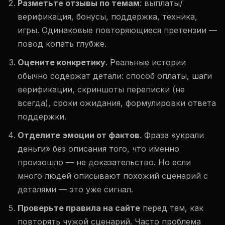
Разметьте отзывы по темам
: выплаты/
верификация, бонусы, поддержка, техника,
игры. Одинаковые повторяющиеся претензии —
повод копать глубже.
Оцените конкретику
. Реальные истории
обычно содержат детали: способ оплаты, шаги
верификации, скриншоты переписки (не
всегда), сроки ожидания, формулировки ответа
поддержки.
Отделите эмоции от фактов
. Фраза «украли
деньги» без описания того, что именно
произошло — не доказательство. Но если
много людей описывают похожий сценарий с
деталями — это уже сигнал.
Проверьте правила на сайте
перед тем, как
повторять чужой сценарий. Часто проблема