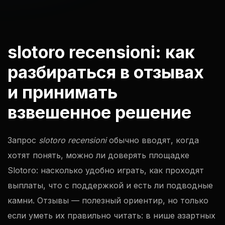
slotoro recensioni: как
разбираться в отзывах
и принимать
взвешенное решение
Запрос
slotoro recensioni
обычно вводят, когда
хотят понять, можно ли доверять площадке
Slotoro: насколько удобно играть, как проходят
выплаты, что с поддержкой и есть ли подводные
камни. Отзывы — полезный ориентир, но только
если уметь их правильно читать: в нише азартных