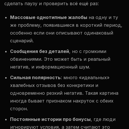
сделать паузу и проверить всё ещё раз:
Массовые однотипные жалобы
на одну и ту
же проблему, появившиеся в короткий период,
особенно если они описывают одинаковый
сценарий.
Сообщения без деталей
, но с громкими
обвинениями. Это может быть и реальный
негатив, и информационный шум.
Сильная полярность
: много «идеальных»
хвалебных отзывов без конкретики и
одновременно резкий негатив. Такая картина
иногда бывает признаком накруток с обеих
сторон.
Постоянные истории про бонусы
, где люди
игнорируют условия, а затем считают это