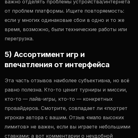
важно отделять проблемы устройства/интернета
от проблем платформы. Ищите повторяемость:
если у многих одинаковые сбои в одно и то же
время, возможно, были технические работы или
перегрузка.
5) Ассортимент игр и
впечатления от интерфейса
Эта часть отзывов наиболее субъективна, но всё
равно полезна. Кто-то ценит турниры и миссии,
кто-то — лайв-игры, кто-то — конкретных
провайдеров. Смотрите, совпадает ли «портрет
игрока» автора с вашим. Отзыв «мало высоких
лимитов» не важен, если вы играете небольшими
ставками; а вот комментарии о неудобной