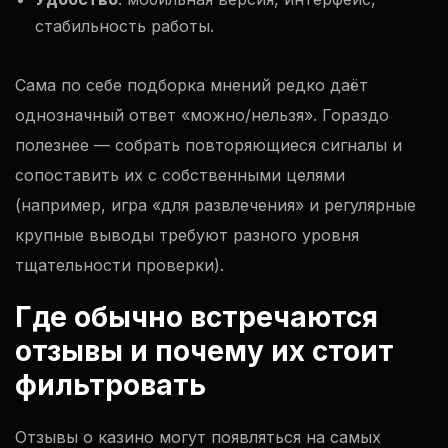
стабильность работы.
Сама по себе подборка мнений редко даёт
однозначный ответ «можно/нельзя». Гораздо
полезнее — собрать повторяющиеся сигналы и
сопоставить их с собственными целями
(например, игра «для развлечения» и регулярные
крупные выводы требуют разного уровня
тщательности проверки).
Где обычно встречаются
отзывы и почему их стоит
фильтровать
Отзывы о казино могут появляться на самых