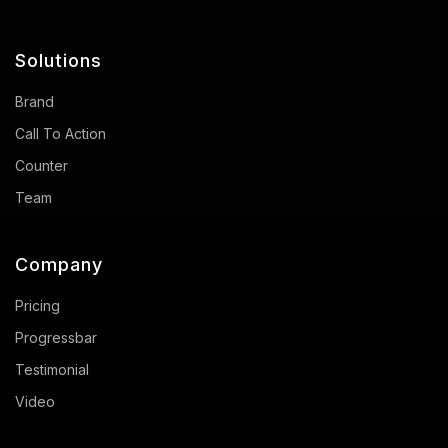
Solutions
Brand
Call To Action
Counter
Team
Company
Pricing
Progressbar
Testimonial
Video