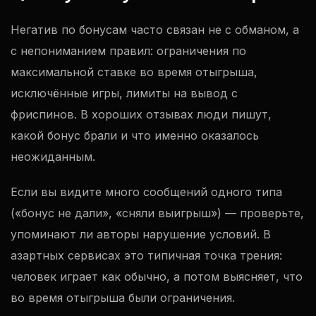
Негатив по бонусам часто связан не с обманом, а
с непониманием правил: ограничения по
максимальной ставке во время отыгрыша,
исключённые игры, лимиты на вывод с
фриспинов. В хороших отзывах люди пишут,
какой бонус брали и что именно оказалось
неожиданным.
Если вы видите много сообщений одного типа
(«бонус не дали», «сняли выигрыш») — проверьте,
упоминают ли авторы нарушение условий. В
азартных сервисах это типичная точка трения:
человек играет как обычно, а потом выясняет, что
во время отыгрыша были ограничения.