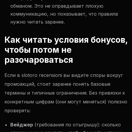
обманом. Это не оправдывает плохую
коммуникацию, но показывает, что правила
нужно читать заранее.
Как читать условия бонусов,
чтобы потом не
разочароваться
Если в slotoro recensioni вы видите споры вокруг
промоакций, стоит заранее понять базовые
термины и типичные ограничения. Без привязки к
конкретным цифрам (они могут меняться) полезно
проверять:
Вейджер
(требования по отыгрышу): сколько