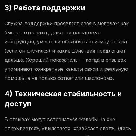
3) Работа поддержки
Служба поддержки проявляет себя в мелочах: как
быстро отвечают, дают ли пошаговые
инструкции, умеют ли объяснять причину отказа
(если он случился) и какие действия предлагают
дальше. Хороший показатель — когда в отзывах
упоминают конкретные каналы связи и реальную
помощь, а не только «ответили шаблоном».
4) Техническая стабильность и
доступ
В отзывах могут встречаться жалобы на «не
открывается», «вылетает», «зависает слот». Здесь