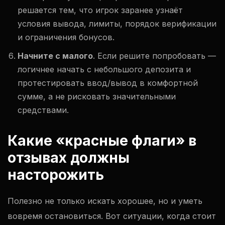
решается тем, что игрок заранее узнаёт
условия вывода, лимиты, порядок верификации
и ограничения бонусов.
Начните с малого
. Если решите попробовать —
логичнее начать с небольшого депозита и
протестировать ввод/вывод в комфортной
сумме, а не рисковать значительными
средствами.
Какие «красные флаги» в
отзывах должны
насторожить
Полезно не только искать хорошее, но и уметь
вовремя остановиться. Вот ситуации, когда стоит