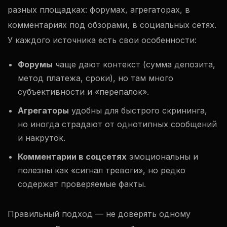
разных площадках: форумах, агрегаторах, в
комментариях под обзорами, в социальных сетях.
У каждого источника есть свои особенности:
Форумы
чаще дают контекст (сумма депозита,
метод платежа, сроки), но там много
субъективности и «перепалок».
Агрегаторы
удобны для быстрого скрининга,
но иногда страдают от однотипных сообщений
и накруток.
Комментарии в соцсетях
эмоциональны и
полезны как «сигнал тревоги», но редко
содержат проверяемые факты.
Правильный подход — не доверять одному