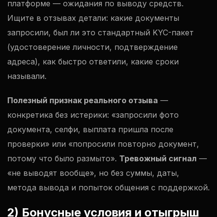
платформе — ожидания по выводу средств.
Ищите в отзывах детали: какие документы
запросили, был ли это стандартный KYC-пакет
(удостоверение личности, подтверждение
адреса), как быстро ответили, какие сроки
называли.
Полезный признак реального отзыва
—
конкретика без истерики: «запросили фото
документа, селфи, выплата пришла после
проверки» или «попросили повторно документ,
потому что было размыто».
Тревожный сигнал
—
«не выводят вообще», но без суммы, даты,
метода вывода и попыток общения с поддержкой.
2) Бонусные условия и отыгрыш