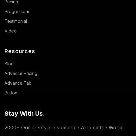
Pricing
Progressbar
Testimonial
Video
Resources
Blog
Advance Pricing
Advance Tab
Button
Stay With Us.
2000+ Our clients are subscribe Around the World