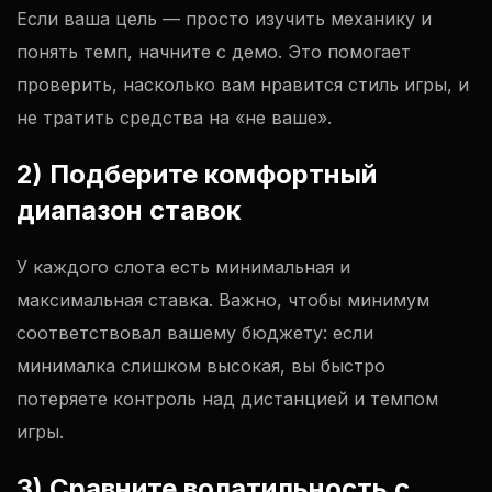
Если ваша цель — просто изучить механику и
понять темп, начните с демо. Это помогает
проверить, насколько вам нравится стиль игры, и
не тратить средства на «не ваше».
2) Подберите комфортный
диапазон ставок
У каждого слота есть минимальная и
максимальная ставка. Важно, чтобы минимум
соответствовал вашему бюджету: если
минималка слишком высокая, вы быстро
потеряете контроль над дистанцией и темпом
игры.
3) Сравните волатильность с