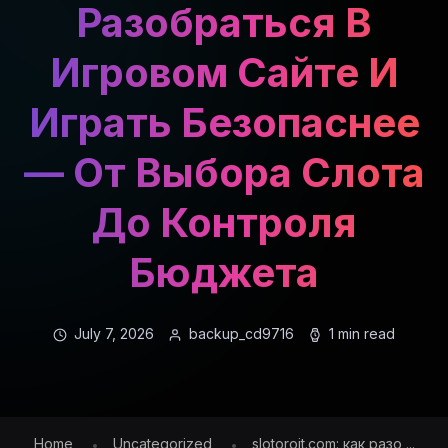
Разобраться В
Игровом Сайте И
Играть Безопаснее
— От Выбора Слота
До Контроля
Бюджета
July 7, 2026
backup_cd9716
1 min read
Home
Uncategorized
slotoroit.com: как разо ...