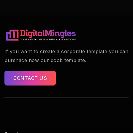
If you want to create a corporate template you can
purshace now our doob template.
CONTACT US