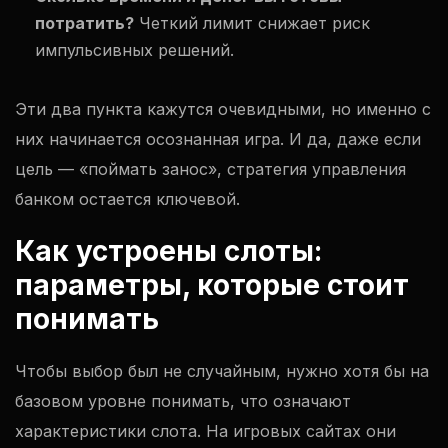
потратить?
Четкий лимит снижает риск
импульсивных решений.
Эти два пункта кажутся очевидными, но именно с
них начинается осознанная игра. И да, даже если
цель — «поймать занос», стратегия управления
банком остается ключевой.
Как устроены слоты:
параметры, которые стоит
понимать
Чтобы выбор был не случайным, нужно хотя бы на
базовом уровне понимать, что означают
характеристики слота. На игровых сайтах они