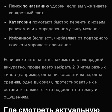
Поиск по названию
удобен, если вы уже знаете
конкретный слот.
Категории
помогают быстро перейти к новым
релизам или к определенному типу механик.
Избранное
(если есть) избавляет от повторного
поиска и упрощает сравнение.
Если вы хотите начать знакомство с площадкой
аккуратно, проще всего выбрать 2–3 игры разных
типов (например, одна низковолатильная, одна
средняя, одна высокая), протестировать их и
оставить только те, что подходят по темпу и
ощущениям.
Где смотреть актуальную