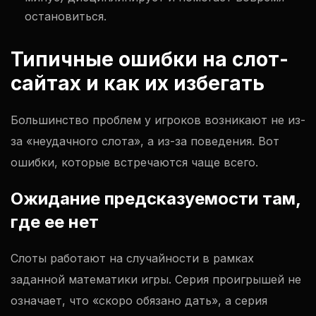
остановиться.
Типичные ошибки на слот-
сайтах и как их избегать
Большинство проблем у игроков возникают не из-
за «неудачного слота», а из-за поведения. Вот
ошибки, которые встречаются чаще всего.
Ожидание предсказуемости там,
где ее нет
Слоты работают на случайности в рамках
заданной математики игры. Серия проигрышей не
означает, что «скоро обязано дать», а серия