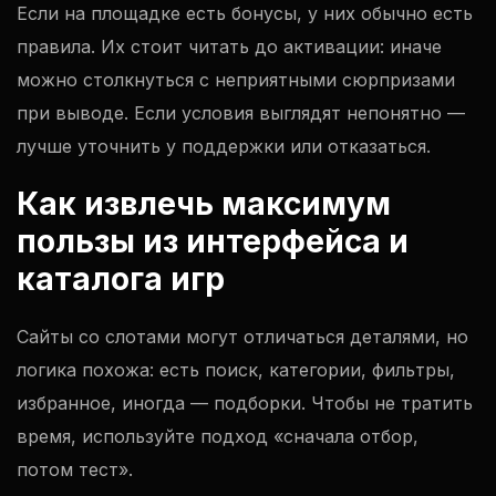
Если на площадке есть бонусы, у них обычно есть
правила. Их стоит читать до активации: иначе
можно столкнуться с неприятными сюрпризами
при выводе. Если условия выглядят непонятно —
лучше уточнить у поддержки или отказаться.
Как извлечь максимум
пользы из интерфейса и
каталога игр
Сайты со слотами могут отличаться деталями, но
логика похожа: есть поиск, категории, фильтры,
избранное, иногда — подборки. Чтобы не тратить
время, используйте подход «сначала отбор,
потом тест».