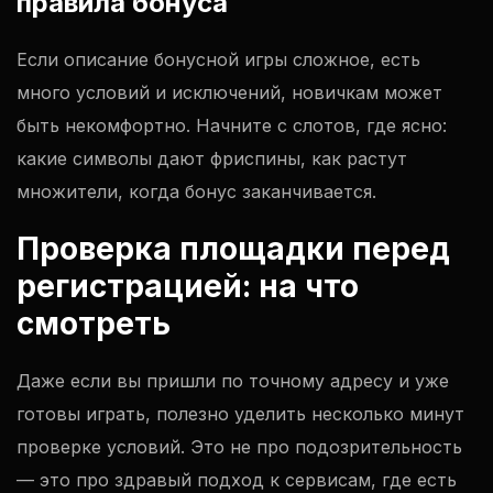
правила бонуса
Если описание бонусной игры сложное, есть
много условий и исключений, новичкам может
быть некомфортно. Начните с слотов, где ясно:
какие символы дают фриспины, как растут
множители, когда бонус заканчивается.
Проверка площадки перед
регистрацией: на что
смотреть
Даже если вы пришли по точному адресу и уже
готовы играть, полезно уделить несколько минут
проверке условий. Это не про подозрительность
— это про здравый подход к сервисам, где есть