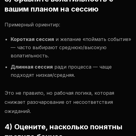
вашим планом на сессию
Примерный ориентир:
Короткая сессия
и желание «поймать событие»
— часто выбирают среднюю/высокую
волатильность.
Длинная сессия
ради процесса — чаще
подходят низкая/средняя.
Это не правило, но рабочая логика, которая
снижает разочарование от несоответствия
ожиданий.
4) Оцените, насколько понятны