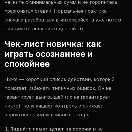
начните с минимальных сумм и не торопитесь
«разгонять» ставки. Нормальная практика —
сначала разобраться в интерфейсе, а уже потом
принимать решения о депозитах.
Чек-лист новичка: как
играть осознаннее и
спокойнее
Ниже — короткий список действий, который
помогает избежать типичных ошибок. Он не
гарантирует выигрышей (их не гарантирует
никто), но улучшает контроль и снижает
вероятность импульсивных потерь.
Задайте лимит денег на сессию
и не