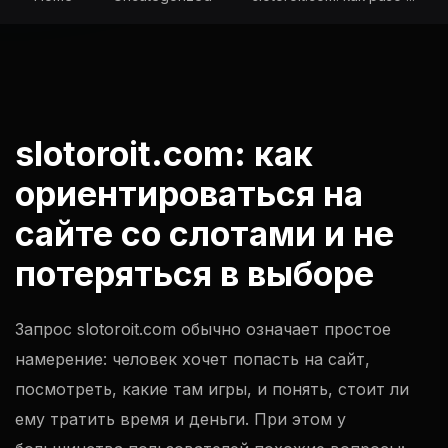
slotoroit.com: как
ориентироваться на
сайте со слотами и не
потеряться в выборе
Запрос slotoroit.com обычно означает простое
намерение: человек хочет попасть на сайт,
посмотреть, какие там игры, и понять, стоит ли
ему тратить время и деньги. При этом у