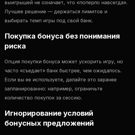
выигрышей не означает, что «поперло навсегда».
Лучшее решение — держаться лимитов и
выбирать темп игры под свой банк.
Покупка бонуса без понимания
риска
Опция покупки бонуса может ускорить игру, но
часто «съедает» банк быстрее, чем ожидалось.
Если вы ее используете, делайте это заранее
запланированно: например, ограничьте
количество покупок за сессию.
Игнорирование условий
бонусных предложений