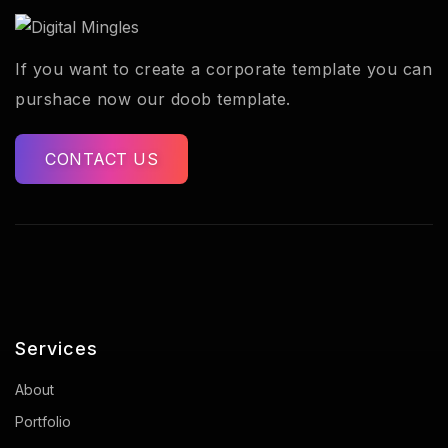
If you want to create a corporate template you can
purshace now our doob template.
CONTACT US
Services
About
Portfolio