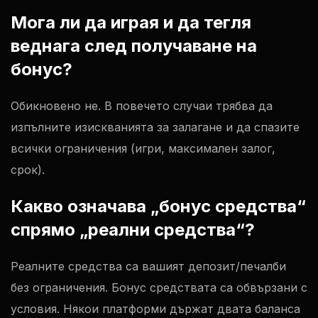
Мога ли да играя и да тегля
веднага след получаване на
бонус?
Обикновено не. В повечето случаи трябва да
изпълните изискванията за залагане и да спазите
всички ограничения (игри, максимален залог,
срок).
Какво означава „бонус средства“
спрямо „реални средства“?
Реалните средства са вашият депозит/печалби
без ограничения. Бонус средствата са обвързани с
условия. Някои платформи държат двата баланса