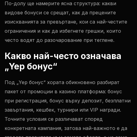
По-долу ще намерите ясна структура: какви
видове бонуси се срещат, как да прецените
изискванията за превъртане, кои са най-честите
ограничения и как да избегнете грешки, които
често водят до разочарование при теглене.
Какво най-често означава
„Yep бонус“
Под „Yep бонус“ хората обикновено разбират
пакет от промоции в казино платформа: бонус
при регистрация, бонус върху депозит, безплатни
завъртания, кешбек, турнири или VIP награди.
Точните условия се различават според
конкретната кампания, затова най-важното е да