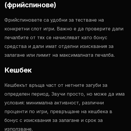
(фрийспинове)
Фрийспиновете са удобни за тестване на
конкретни слот игри. Важно е да проверите дали
печалбите от тях се начисляват като бонус
средства и дали имат отделни изисквания за
залагане или лимит на максималната печалба.
Кешбек
Кешбекът връща част от нетните загуби за
определен период. Звучи просто, но може да има
условия: минимална активност, различни
проценти по игри, превръщане на кешбека в
бонус с изисквания за залагане и срок за
използване.