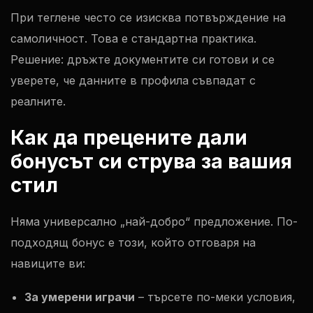
При теглене често се изисква потвърждение на
самоличност. Това е стандартна практика.
Решение: дръжте документите си готови и се
уверете, че данните в профила съвпадат с
реалните.
Как да прецените дали
бонусът си струва за вашия
стил
Няма универсално „най-добро“ предложение. По-
подходящ бонус е този, който отговаря на
навиците ви:
За умерени играчи
– търсете по-меки условия,