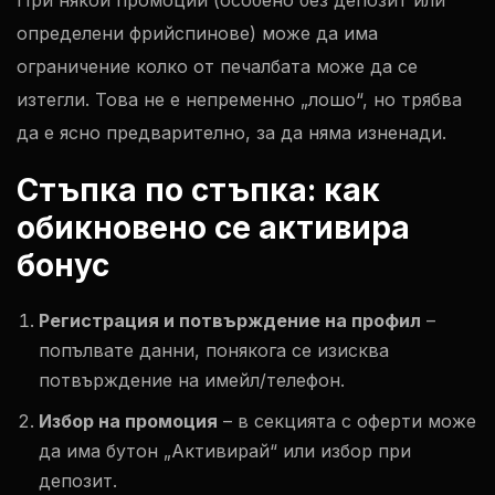
При някои промоции (особено без депозит или
определени фрийспинове) може да има
ограничение колко от печалбата може да се
изтегли. Това не е непременно „лошо“, но трябва
да е ясно предварително, за да няма изненади.
Стъпка по стъпка: как
обикновено се активира
бонус
Регистрация и потвърждение на профил
–
попълвате данни, понякога се изисква
потвърждение на имейл/телефон.
Избор на промоция
– в секцията с оферти може
да има бутон „Активирай“ или избор при
депозит.