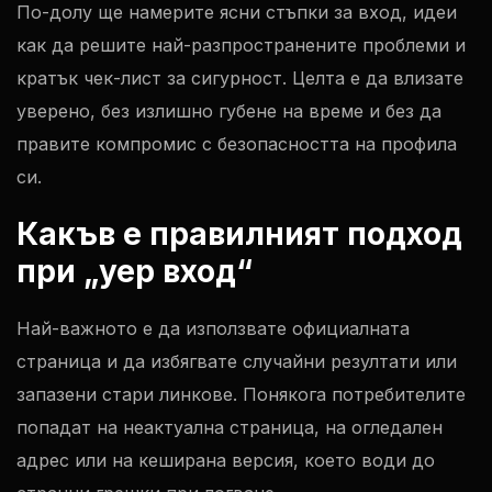
По-долу ще намерите ясни стъпки за вход, идеи
как да решите най-разпространените проблеми и
кратък чек-лист за сигурност. Целта е да влизате
уверено, без излишно губене на време и без да
правите компромис с безопасността на профила
си.
Какъв е правилният подход
при „yep вход“
Най-важното е да използвате официалната
страница и да избягвате случайни резултати или
запазени стари линкове. Понякога потребителите
попадат на неактуална страница, на огледален
адрес или на кеширана версия, което води до