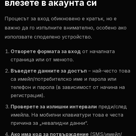
влезете в акаунта си
Процесът за вход обикновено е кратък, но е
важно да го изпълните внимателно, особено ако
използвате споделено устройство.
Отворете формата за вход
от началната
страница или от менюто.
Въведете данните за достъп
– най-често това
са имейл/потребителско име и парола или
телефон и парола (в зависимост от начина на
регистрация).
Проверете за излишни интервали
преди/след
имейла. На мобилни клавиатури това е честа
причина за „невалидни данни“.
Ако има код за потвърждение
(SMS/имейл/