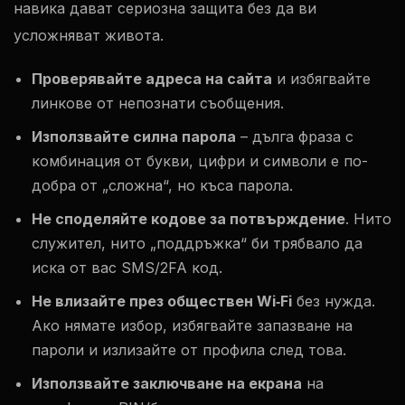
навика дават сериозна защита без да ви
усложняват живота.
Проверявайте адреса на сайта
и избягвайте
линкове от непознати съобщения.
Използвайте силна парола
– дълга фраза с
комбинация от букви, цифри и символи е по-
добра от „сложна“, но къса парола.
Не споделяйте кодове за потвърждение
. Нито
служител, нито „поддръжка“ би трябвало да
иска от вас SMS/2FA код.
Не влизайте през обществен Wi‑Fi
без нужда.
Ако нямате избор, избягвайте запазване на
пароли и излизайте от профила след това.
Използвайте заключване на екрана
на