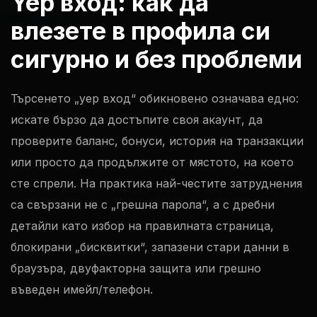
Yep вход: как да
влезете в профила си
сигурно и без проблеми
Търсенето „yep вход“ обикновено означава едно:
искате бързо да достъпите своя акаунт, да
проверите баланс, бонуси, история на транзакции
или просто да продължите от мястото, на което
сте спрели. На практика най-честите затруднения
са свързани не с „грешна парола“, а с дребни
детайли като избор на правилната страница,
блокирани „бисквитки“, запазени стари данни в
браузъра, двуфакторна защита или грешно
въведен имейл/телефон.