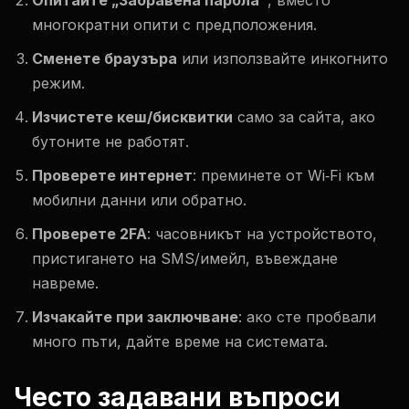
Опитайте „Забравена парола“
, вместо
многократни опити с предположения.
Сменете браузъра
или използвайте инкогнито
режим.
Изчистете кеш/бисквитки
само за сайта, ако
бутоните не работят.
Проверете интернет
: преминете от Wi‑Fi към
мобилни данни или обратно.
Проверете 2FA
: часовникът на устройството,
пристигането на SMS/имейл, въвеждане
навреме.
Изчакайте при заключване
: ако сте пробвали
много пъти, дайте време на системата.
Често задавани въпроси