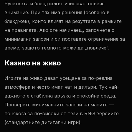
Рулетката и блекджекът изискват повече
внимание. При тях има решения (особено в
блекджек), които влияят на резултата в рамките
на правилата. Ако сте начинаещ, започнете с
минимални залози и си поставете ограничение за
време, защото темпото може да „повлече“.
Казино на живо
Игрите на живо дават усещане за по-реална
атмосфера и често имат чат и дилъри. Тук най-
важното е стабилна връзка и спокойна среда.
Проверете минималните залози на масите —
понякога са по-високи от тези в RNG версиите
(стандартните дигитални игри).