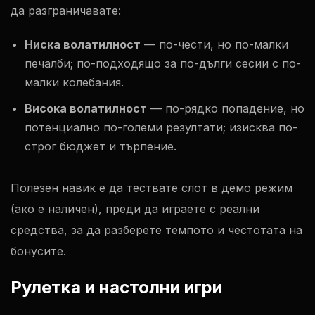
да разграничавате:
Ниска волатилност
— по-чести, но по-малки
печалби; по-подходящо за по-дълги сесии с по-
малки колебания.
Висока волатилност
— по-рядко попадение, но
потенциално по-големи резултати; изисква по-
строг бюджет и търпение.
Полезен навик е да тествате слот в демо режим
(ако е наличен), преди да играете с реални
средства, за да разберете темпото и честотата на
бонусите.
Рулетка и настолни игри