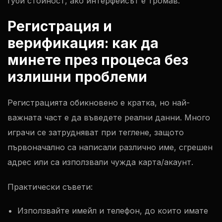
губи стойност, ако интерфейсът е тромав.
Регистрация и
верификация: как да
минете през процеса без
излишни проблеми
Регистрацията обикновено е кратка, но най-
важната част е да въведете реални данни. Много
играчи се затрудняват при теглене, защото
първоначално са написали различно име, сгрешен
адрес или са използвали чужда карта/акаунт.
Практически съвети:
Използвайте имейл и телефон, до които имате