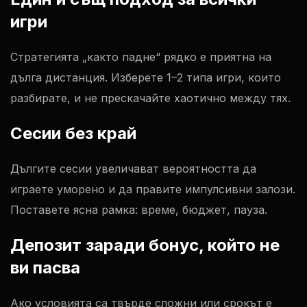
игри
Стратегията „както падне“ рядко е приятна на
дълга дистанция. Изберете 1–2 типа игри, които
разбирате, и не прескачайте хаотично между тях.
Сесии без край
Дългите сесии увеличават вероятността да
играете уморено и да правите импулсивни залози.
Поставете ясна рамка: време, бюджет, пауза.
Депозит заради бонус, който не
ви пасва
Ако условията са твърде сложни или срокът е