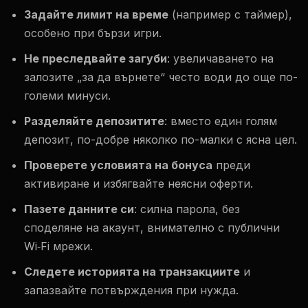
Задайте лимит на време
(например с таймер),
особено при бързи игри.
Не преследвайте загуби
: увеличаването на
залозите „за да върнете“ често води до още по-
големи минуси.
Разделяйте депозитите
: вместо един голям
депозит, по-добре няколко по-малки с ясна цел.
Проверете условията на бонуса
преди
активиране и избягвайте неясни оферти.
Пазете данните си
: силна парола, без
споделяне на акаунт, внимателно с публични
Wi‑Fi мрежи.
Следете историята на транзакциите
и
запазвайте потвърждения при нужда.