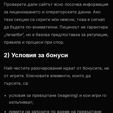
Проверете дали сайтът ясно посочва информация
за лицензирането и операторските данни. Ако
тези секции са скрити или неясни, това е сигнал
да бъдете по-внимателни. Лицензът не гарантира
„печалби“, но е базова предпоставка за регулация,
правила и процеси при спор.
2) Условия за бонуси
Най-честите разочарования идват от бонусите, не
от игрите. Ключовите елементи, които да
търсите, са:
условия за превъртане (wagering) и кои игри го
изпълняват;
лимити на залозите по време на превъртане;