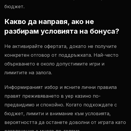
бюджет.
Какво да направя, ако не
разбирам условията на бонуса?
Не активирайте офертата, докато не получите
конкретен отговор от поддръжката. Най-често
объркването е около допустимите игри и
лимитите на залога.
Информираният избор и ясните лични правила
правят преживяването в yep казино по-
предвидимо и спокойно. Когато подхождате с
бюджет, лимити и внимание към условията,
вероятността да останете доволни от играта като