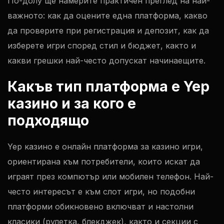
По-долу ще намерите практичен преглед на най-
важното: как да оцените една платформа, какво
да проверите при регистрация и депозит, как да
изберете игри според стил и бюджет, както и
какви грешки най-често допускат начинаещите.
Какъв тип платформа е Yep
казино и за кого е
подходящо
Yep казино е онлайн платформа за казино игри,
ориентирана към потребители, които искат да
играят през компютър или мобилен телефон. Най-
често интересът е към слот игри, но подобни
платформи обикновено включват и настолни
класики (рулетка, блекджек), както и секции с