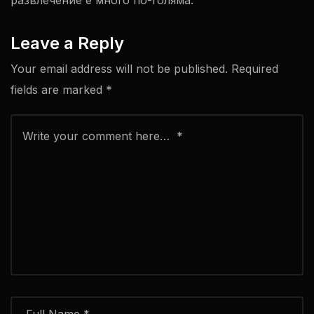
развлечение е много по-голяма.
Leave a Reply
Your email address will not be published.
Required
fields are marked
*