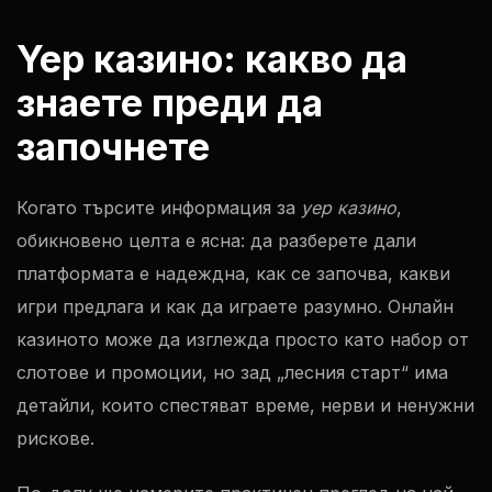
Yep казино: какво да
знаете преди да
започнете
Когато търсите информация за
yep казино
,
обикновено целта е ясна: да разберете дали
платформата е надеждна, как се започва, какви
игри предлага и как да играете разумно. Онлайн
казиното може да изглежда просто като набор от
слотове и промоции, но зад „лесния старт“ има
детайли, които спестяват време, нерви и ненужни
рискове.