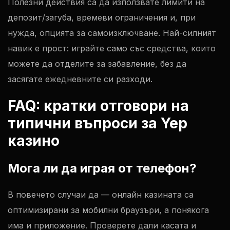
Полезни действия са да използвате лимити на
депозит/загуба, времеви ограничения и, при
нужда, опцията за самоизключване. Най-силният
навик е прост: играйте само със средства, които
можете да отделите за забавление, без да
засягате ежедневните си разходи.
FAQ: кратки отговори на
типични въпроси за Yep
казино
Мога ли да играя от телефон?
В повечето случаи да — онлайн казината са
оптимизирани за мобилни браузъри, а понякога
има и приложение. Проверете дали касата и