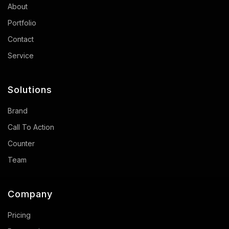
About
Portfolio
Contact
Service
Solutions
Brand
Call To Action
Counter
Team
Company
Pricing