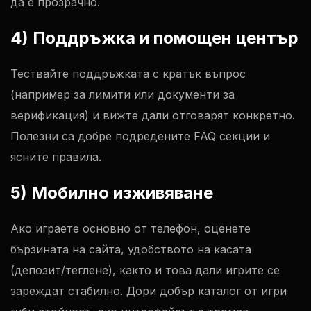
да е прозрачно.
4) Поддръжка и помощен център
Тествайте поддръжката с кратък въпрос
(например за лимити или документи за
верификация) и вижте дали отговарят конкретно.
Полезни са добре подредените FAQ секции и
ясните правила.
5) Мобилно изживяване
Ако играете основно от телефон, оценете
бързината на сайта, удобството на касата
(депозит/теглене), както и това дали игрите се
зареждат стабилно. Дори добър каталог от игри